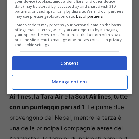
your device (cookies, unique identifiers, and other device
data) may be stored by, accessed by and shared with 319
partners, or used specifically by this site. We and our partners
may use precise geolocation data.
List of partners.
Some vendors may process your personal data on the basis
of legitimate interest, which you can object to by managing
your options below. Look for a link at the bottom of this page
or in the site menu to manage or withdraw consent in privacy
and cookie settings.
Consent
Secondo le ultime statistiche, aggiornate
al 2023 e basate su un punteggio che va
Manage options
da 1 a 7,
le peggiori sarebbero la Nepal
Airlines, la Tara Air e la Scat Airlines, tutte
con un punteggio pari ad 1
. Le prime due
provengono dal Nepal, mentre la terza è
una delle principali compagnie aeree del
Kazakistan. In termini di incidenti aerei e di