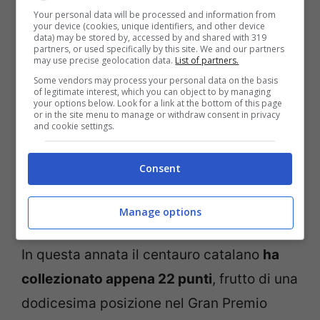
Your personal data will be processed and information from
questa annata, a causa di un incidente con
your device (cookies, unique identifiers, and other device
data) may be stored by, accessed by and shared with 319
Oliveira
nel Gran Premio di Portogallo.
partners, or used specifically by this site. We and our partners
may use precise geolocation data.
List of partners.
Dopo aver saltato diversi weekend il pilota
Some vendors may process your personal data on the basis
spagnolo non è riuscito a trovare il giusto
of legitimate interest, which you can object to by managing
your options below. Look for a link at the bottom of this page
feeling in sella alla RC213V e ha cercato di
or in the site menu to manage or withdraw consent in privacy
and cookie settings.
evitare ulteriori problemi fisici, snaturando
il suo modo di guidare.
Consent
L’appello di Marc Marquez
Manage options
In questa annata il centauro catalano
ha
collezionato appena 22 punti
, frutto di una
dodicesima posizione nel Gran Premio