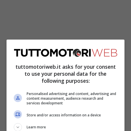
tuttomotoriweb.it asks for your consent
to use your personal data for the
Il centauro della Honda si è dovuto
following purposes:
rioperare per la quarta volta all’omero
Personalised advertising and content, advertising and
destro per poi riprendersi, con estrema
content measurement, audience research and
services development
attenzione, ad altri problemi alla vista. In
Store and/or access information on a device
seguito ha subito anche interventi
Learn more
chirurgici alla mano destra, all’inizio di