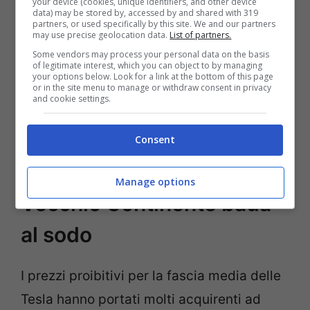
your device (cookies, unique identifiers, and other device
Apple. Tra l’altro sedendovi nell’abitacolo
data) may be stored by, accessed by and shared with 319
partners, or used specifically by this site. We and our partners
minimal di una Tesla vi sembrerà di essere
may use precise geolocation data.
List of partners.
entrati in un piccolo negozio della Mela.
La
Some vendors may process your personal data on the basis
of legitimate interest, which you can object to by managing
crescita della Tesla, negli Stati Uniti e in
your options below. Look for a link at the bottom of this page
or in the site menu to manage or withdraw consent in privacy
and cookie settings.
Asia, non si arresterà
, ma in Europa c’è
stata una battuta d’arresto.
Consent
Tesla? Non grazie, il
Manage options
Vecchio Continente bada
al sodo
I prezzi proibitivi per la fascia media delle
Tesla hanno portati molti acquirenti ad