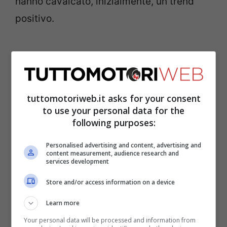
hanno cavalcato, inizialmente, un trend
positivo.
tuttomotoriweb.it asks for your consent
to use your personal data for the
following purposes:
Personalised advertising and content, advertising and
content measurement, audience research and
services development
Con una tecnologia estrema in materia di
Store and/or access information on a device
elettriche, la Tesla è diventato uno status
Learn more
symbol, un po’ come lo smartphone della
Your personal data will be processed and information from