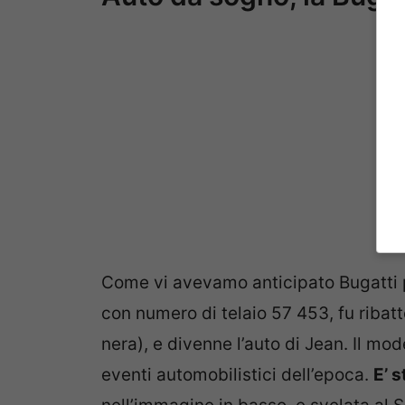
Come vi avevamo anticipato Bugatti p
con numero di telaio 57 453, fu ribat
nera), e divenne l’auto di Jean. Il mod
eventi automobilistici dell’epoca.
E’ s