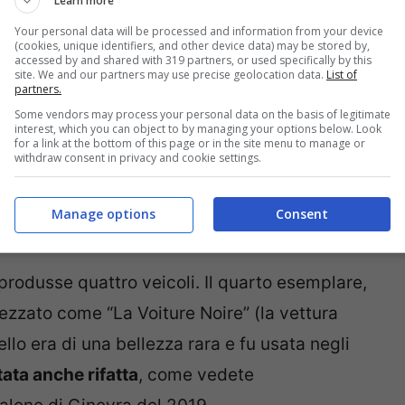
Learn more
Your personal data will be processed and information from your device
(cookies, unique identifiers, and other device data) may be stored by,
accessed by and shared with 319 partners, or used specifically by this
site. We and our partners may use precise geolocation data.
List of
partners.
Some vendors may process your personal data on the basis of legitimate
interest, which you can object to by managing your options below. Look
for a link at the bottom of this page or in the site menu to manage or
withdraw consent in privacy and cookie settings.
Manage options
Consent
rodusse quattro veicoli. Il quarto esemplare,
tezzato come “La Voiture Noire” (la vettura
ello era di una bellezza rara e fu usata negli
tata anche rifatta
, come vedete