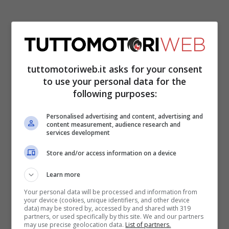
tuttomotoriweb.it asks for your consent
Dietro al nativo di Cervera, che a
to use your personal data for the
Barcellona gioca in casa,
troviamo le due
following purposes:
Honda LCR di Takaaki Nakagami ed Iker
Personalised advertising and content, advertising and
content measurement, audience research and
Lecuona
, mentre in chiusura c’è l’altra
services development
ufficiale di
Joan
Mir
. Quest’ultimo sembra
Store and/or access information on a device
fortemente candidato ad un passaggio in
Learn more
Ducati per il 2024 con il
Gresini Racing
, e
Your personal data will be processed and information from
c’è da dire che non farebbe di certo male.
your device (cookies, unique identifiers, and other device
data) may be stored by, accessed by and shared with 319
partners, or used specifically by this site. We and our partners
may use precise geolocation data.
List of partners.
La Honda è una moto inguidabile, che fa