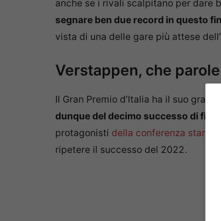
anche se i rivali scalpitano per dare 
segnare ben due record in questo fi
vista di una delle gare più attese del
Verstappen, che parole 
Il Gran Premio d’Italia ha il suo grand
dunque del decimo successo di fila
.
protagonisti
della conferenza stamp
ripetere il successo del 2022.