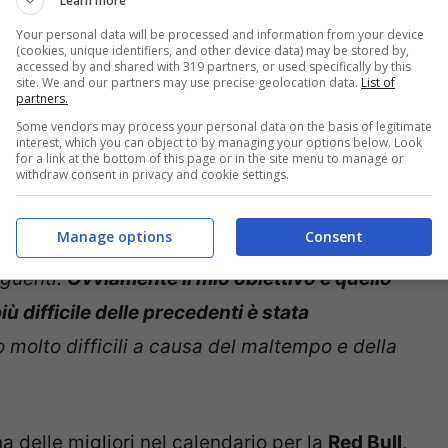
Learn more
Your personal data will be processed and information from your device
(cookies, unique identifiers, and other device data) may be stored by,
accessed by and shared with 319 partners, or used specifically by this
site. We and our partners may use precise geolocation data.
List of
partners.
Some vendors may process your personal data on the basis of legitimate
interest, which you can object to by managing your options below. Look
for a link at the bottom of this page or in the site menu to manage or
mentando il record di vittorie di fila di
withdraw consent in privacy and cookie settings.
: “
Le 9 vittorie di fila? Non avrei mai pensato
Manage options
Consent
 Sebastian e pensavo che nessuno sarebbe mai
eguenti.
Ovviamente il mio obiettivo è quello
ù difficile delle precedenti è stata
no molto difficili a causa del maltempo e della
 delle migliori nel calendario per la
Red Bull
,