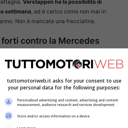
battaglia.
Verstappen ha la possibilità di
ne settimana
, ed è carico come non mai in
l’anno. Non è mancata una frecciatina.
forti contro la Mercedes
e favorito in
Max Verstappen, che va a caccia
 Il campione del mondo è stato uno dei grandi
a
dell’appuntamento brianzolo, dove vuole
tuttomotoriweb.it asks for your consent to use
your personal data for the following purposes:
Personalised advertising and content, advertising and content
measurement, audience research and services development
Store and/or access information on a device