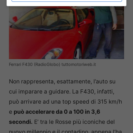
Ferrari F430 (RadioGlobo) tuttomotoriweb.it
Non rappresenta, esattamente, l’auto su
cui imparare a guidare. La F430, infatti,
può arrivare ad una top speed di 315 km/h
e
può accelerare da 0 a 100 in 3,6
secondi.
E’ tra le Rosse più iconiche del
nuovo millennio e il contadino, appena l’ha