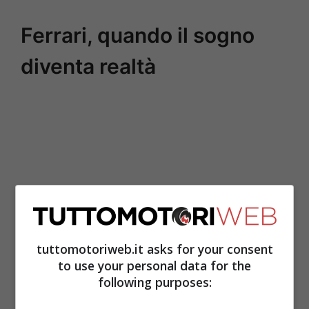
Ferrari, quando il sogno
diventa realtà
tuttomotoriweb.it asks for your consent
to use your personal data for the
following purposes:
Tra le vetture prodotte negli ultimi 20 anni
la F430 rimane una delle più iconiche. La