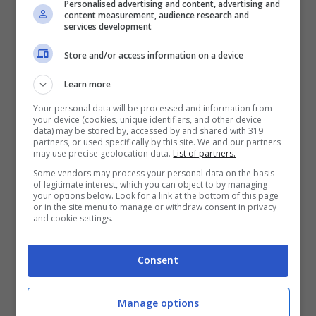
Personalised advertising and content, advertising and
content measurement, audience research and
berlinetta, introdotta nel 2004, monta un
services development
potente motore a benzina V8 da 4.308 cc.
Store and/or access information on a device
Dettaglio da non sottovalutare, il signor
Learn more
Andrea Vettori, nel momento della
Your personal data will be processed and information from
richiesta, non aveva conseguito ancora la
your device (cookies, unique identifiers, and other device
data) may be stored by, accessed by and shared with 319
patente.
La supercar del Cavallino
partners, or used specifically by this site. We and our partners
may use precise geolocation data.
List of partners.
sprigiona 490 CV
a 8.500 giri/min e 465
Some vendors may process your personal data on the basis
of legitimate interest, which you can object to by managing
Nm di coppia a 5.250 giri/min, l’80% dei
your options below. Look for a link at the bottom of this page
or in the site menu to manage or withdraw consent in privacy
quali al di sotto dei 3.500 giri/min.
I costi
and cookie settings.
di gestione sono da capogiro.
Consent
Manage options