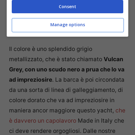
Consent
vetrato, il che dà l’idea, ovviamente
tramite una sorta di inganno, di sfiorare il
Manage options
mare e di potersi confondere con esso.
Il colore è uno splendido grigio
metallizzato, che è stato chiamato
Vulcan
Grey, con uno scudo nero a prua che lo va
ad impreziosire
. La barca è poi circondata
da una sorta di linea di galleggiamento, di
colore dorato che va ad impreziosire in
maniera ancor maggiore questo yacht,
che
è davvero un capolavoro
Made in Italy che
ci deve rendere orgogliosi. Dalle nostre