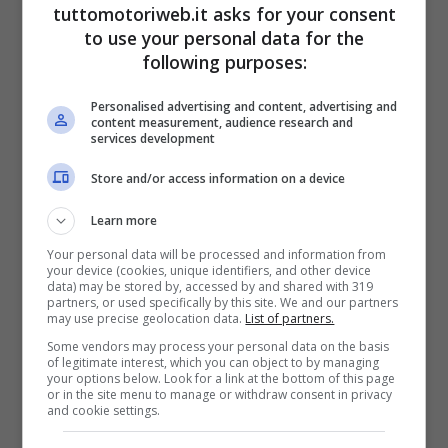
tuttomotoriweb.it asks for your consent
to use your personal data for the
following purposes:
Personalised advertising and content, advertising and
content measurement, audience research and
services development
Store and/or access information on a device
La sua lunghezza è impressionante e si
Learn more
attesta sui 40 metri
, e lo potremmo
Your personal data will be processed and information from
your device (cookies, unique identifiers, and other device
paragonare ad una vera e propria supercar
data) may be stored by, accessed by and shared with 319
partners, or used specifically by this site. We and our partners
che però è più spaziosa e che si muove
may use precise geolocation data.
List of partners.
sulle acque. La sua lunghezza è divisa dai
Some vendors may process your personal data on the basis
of legitimate interest, which you can object to by managing
quattro ponti, ma ci sono tante aree
your options below. Look for a link at the bottom of this page
or in the site menu to manage or withdraw consent in privacy
adibite al relax dei passeggeri, con una
and cookie settings.
splendida piscina che ha uno sfondo