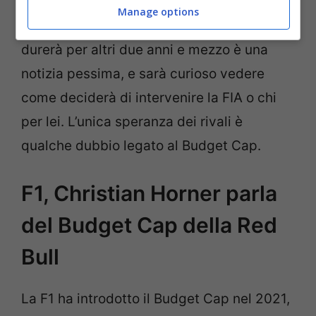
l’interesse del Circus, il fatto che questa
Manage options
differenza di passo con il resto del gruppo
durerà per altri due anni e mezzo è una
notizia pessima, e sarà curioso vedere
come deciderà di intervenire la FIA o chi
per lei. L’unica speranza dei rivali è
qualche dubbio legato al Budget Cap.
F1, Christian Horner parla
del Budget Cap della Red
Bull
La F1 ha introdotto il Budget Cap nel 2021,