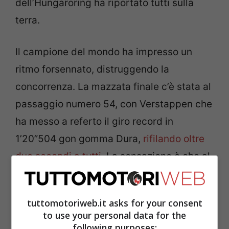
dell’Hungaroring ha riportato tutti sulla
terra.
Il campione del mondo ha impresso un
ritmo forsennato, distruggendo la
concorrenza. La mazzata finale c’è stata al
passaggio numero 54, con Verstappen che
ha messo a referto il giro record in
1’20”504 gon gomma Dura,
rifilando oltre
due secondi a tutti
. La sensazione è che al
figlio di Jos quel tempo sia “scappato”,
facendo intendere che la Red Bull vuole
tuttomotoriweb.it asks for your consent
nascondere il suo vero potenziale a tutta la
to use your personal data for the
F1.
following purposes: