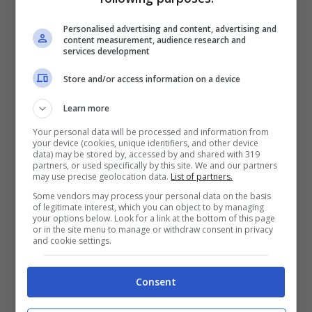
Personalised advertising and content, advertising and
content measurement, audience research and
services development
Store and/or access information on a device
Learn more
Your personal data will be processed and information from
your device (cookies, unique identifiers, and other device
data) may be stored by, accessed by and shared with 319
partners, or used specifically by this site. We and our partners
may use precise geolocation data.
List of partners.
Some vendors may process your personal data on the basis
of legitimate interest, which you can object to by managing
Di questi tempi si è infatti iniziato a parlare
your options below. Look for a link at the bottom of this page
or in the site menu to manage or withdraw consent in privacy
and cookie settings.
di Balance of Performance o di qualcosa
del genere, nel tentativo di fermare la
Consent
dittatura del team di Milton Keynes. Per