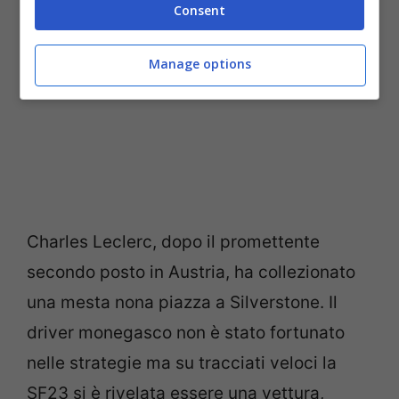
Consent
Manage options
Charles Leclerc, dopo il promettente
secondo posto in Austria, ha collezionato
una mesta nona piazza a Silverstone. Il
driver monegasco non è stato fortunato
nelle strategie ma su tracciati veloci la
SF23 si è rivelata essere una vettura,