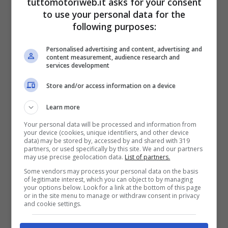
tuttomotoriweb.it asks for your consent
bandiera rossa per il crash del Checo ha
to use your personal data for the
costretto i piloti a pazientare nei box
,
following purposes:
finché la pioggia non è scesa in modo
Personalised advertising and content, advertising and
content measurement, audience research and
copioso, facendo saltare gli schemi.
services development
Leclerc ha osservato anche il testacoda
Store and/or access information on a device
del compagno di squadra che ha generato
Learn more
l’ennesima red flag. Dopo la ripartenza
Your personal data will be processed and information from
Leclerc ha fermato il crono 1:41.142,
your device (cookies, unique identifiers, and other device
data) may be stored by, accessed by and shared with 319
marcando la settima piazza.
partners, or used specifically by this site. We and our partners
may use precise geolocation data.
List of partners.
Some vendors may process your personal data on the basis
Ferrari, l’obiettivo di
of legitimate interest, which you can object to by managing
your options below. Look for a link at the bottom of this page
or in the site menu to manage or withdraw consent in privacy
Leclerc
and cookie settings.