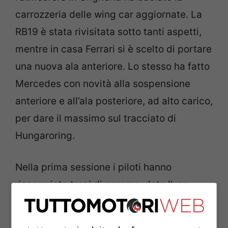
carrozzeria delle wing car aggiornate. La
RB19 è stata rivisitata sotto tanti aspetti,
mentre in casa Ferrari si è scelto di portare
una nuova ala anteriore. Lo stesso ha fatto
Mercedes con novità alla sospensione
anteriore e all’ala posteriore, ad alto carico,
per dare il massimo sul tracciato di
Hungaroring.
Nella prima sessione i piloti hanno
risparmiato treni di gomme, dato l’uso
delle mescole intermedie. Questo è stato
uno dei pochi aspetti positivi delle PL1.
La