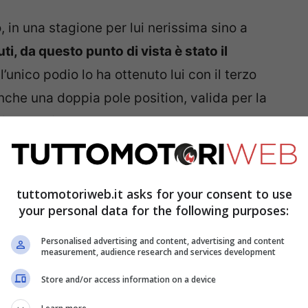
, in una stagione per lui nerissima sino a
ti, da questo punto di vista è stato il
 l’unico podio lo ha ottenuto lui con il terzo
che una doppia pole position, valida per la
di domenica.
era di potersi presto riscattare, a cominciare
 prossima. Da queste parti, fu costretto al
tuttomotoriweb.it asks for your consent to use
your personal data for the following purposes:
nesima esplosione della power unit del
rniciando la Red Bull di Max Verstappen
,
Personalised advertising and content, advertising and content
measurement, audience research and services development
e doppietta alla Scuderia modenese.
Store and/or access information on a device