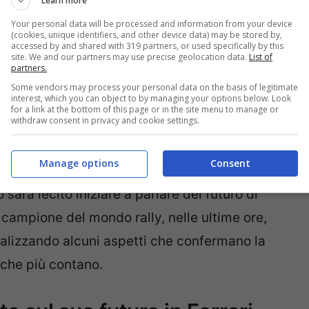
Learn more
Your personal data will be processed and information from your device
(cookies, unique identifiers, and other device data) may be stored by,
accessed by and shared with 319 partners, or used specifically by this
site. We and our partners may use precise geolocation data.
List of
partners.
Some vendors may process your personal data on the basis of legitimate
interest, which you can object to by managing your options below. Look
for a link at the bottom of this page or in the site menu to manage or
withdraw consent in privacy and cookie settings.
Manage options
Consent
 che è valido sino alla fine del 2024,
arà lecito iniziare a parlare del futuro di
lte campione del mondo rally, nelle ultime ore,
ualizzando alcuni aspetti che confermano la
i che più contano.