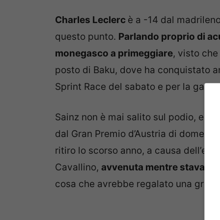
Charles Leclerc
è a -14 dal madrileno
questo punto.
Parlando proprio di acu
monegasco a primeggiare
, visto che
posto di Baku, dove ha conquistato an
Sprint Race del sabato e per la gara 
Sainz non è mai salito sul podio, e sp
dal Gran Premio d’Austria di domenica
ritiro lo scorso anno, a causa dell’en
Cavallino,
avvenuta mentre stava sve
cosa che avrebbe regalato una grand