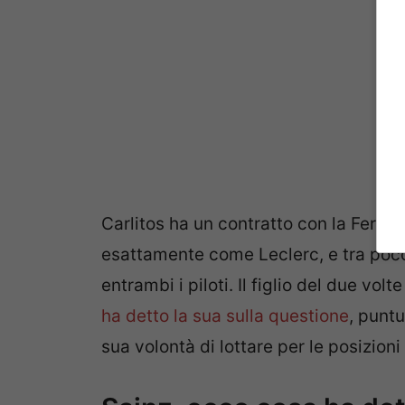
Carlitos ha un contratto con la Ferrari
esattamente come Leclerc, e tra poco s
entrambi i piloti. Il figlio del due vo
ha detto la sua sulla questione
, punt
sua volontà di lottare per le posizion