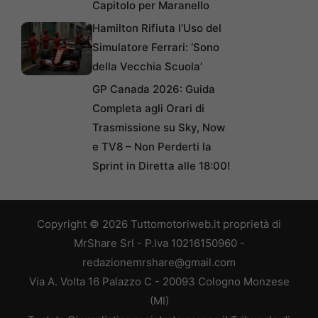
Capitolo per Maranello
Hamilton Rifiuta l’Uso del
Simulatore Ferrari: ‘Sono
della Vecchia Scuola’
GP Canada 2026: Guida
Completa agli Orari di
Trasmissione su Sky, Now
e TV8 – Non Perderti la
Sprint in Diretta alle 18:00!
Copyright © 2026 Tuttomotoriweb.it proprietà di
MrShare Srl - P.Iva 10216150960 -
redazionemrshare@gmail.com
Via A. Volta 16 Palazzo C - 20093 Cologno Monzese
(MI)