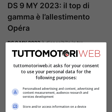
DS 9 MY 2023: il top di
gamma è l’allestimento
Opéra
DS 9 MY 2023
è disponibile in tre
allestimenti diversi: Performance Line+,
Rivoli+ e il nuovo
Opéra
.
Quest’ultimo
tuttomotoriweb.it asks for your consent
rappresenta l’autentico top di gamma
,
to use your personal data for the
arricchito da una serie di dotazioni
following purposes:
tecnologiche quali il sistema di
Personalised advertising and content, advertising and
content measurement, audience research and
sospensione attiva
DS Active Scan
services development
Suspension
, che permette alla vettura di
Store and/or access information on a device
modellarsi a qualsiasi imperfezione