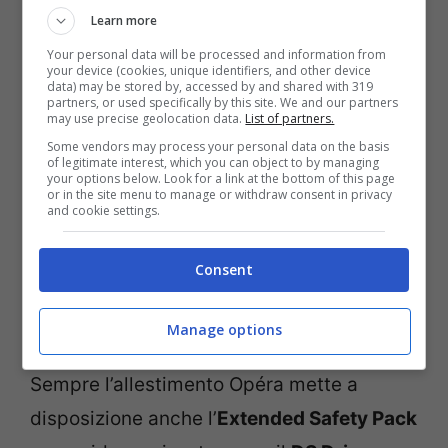
Learn more
stradale e garantire ai passeggeri il miglior
Your personal data will be processed and information from
confort a bordo in tutte le situazioni.
your device (cookies, unique identifiers, and other device
data) may be stored by, accessed by and shared with 319
partners, or used specifically by this site. We and our partners
may use precise geolocation data.
List of partners.
Some vendors may process your personal data on the basis
of legitimate interest, which you can object to by managing
your options below. Look for a link at the bottom of this page
or in the site menu to manage or withdraw consent in privacy
and cookie settings.
Consent
Manage options
Sempre l’allestimento Opéra mette a
disposizione anche l’
Extended Safety Pack