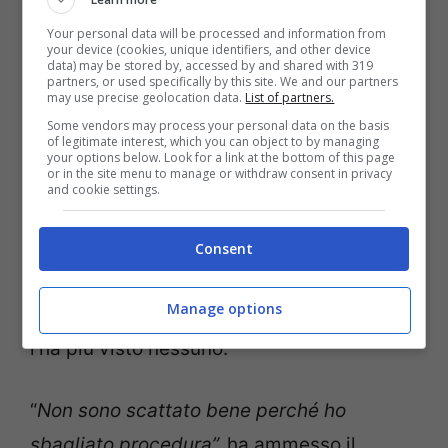
All’Albert Park il figlio d’arte è stato battuto
Your personal data will be processed and information from
ai semafori spenti dal #63, e anche
your device (cookies, unique identifiers, and other device
data) may be stored by, accessed by and shared with 319
Hamilton è riuscito ad infilarlo, facendo
partners, or used specifically by this site. We and our partners
may use precise geolocation data.
List of partners.
prevedere una doppietta delle Frecce
Some vendors may process your personal data on the basis
Nere. Ma l’interruzione della corsa appena
of legitimate interest, which you can object to by managing
your options below. Look for a link at the bottom of this page
or in the site menu to manage or withdraw consent in privacy
dopo il primo pit stop, ha messo nei guai il
and cookie settings.
driver di King’s Lynn e aiutato Mad Max. Al
giro 12, poi, il 25enne ha guadagnato il
Consent
comando del gruppo con un ottimo
Manage options
sorpasso su Lewis alla curva 9 e da lì, non
l’ha più visto nessuno.
“
Non sono scattato bene perché ho
sbagliato procedura”,
ha ammesso il