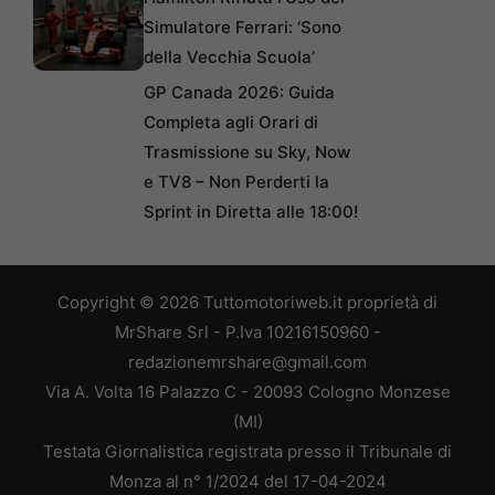
Simulatore Ferrari: ‘Sono
della Vecchia Scuola’
GP Canada 2026: Guida
Completa agli Orari di
Trasmissione su Sky, Now
e TV8 – Non Perderti la
Sprint in Diretta alle 18:00!
Copyright © 2026 Tuttomotoriweb.it proprietà di
MrShare Srl - P.Iva 10216150960 -
redazionemrshare@gmail.com
Via A. Volta 16 Palazzo C - 20093 Cologno Monzese
(MI)
Testata Giornalistica registrata presso il Tribunale di
Monza al n° 1/2024 del 17-04-2024