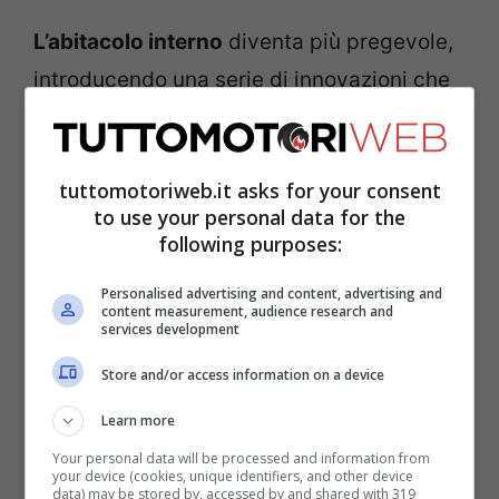
L’abitacolo interno
diventa più pregevole,
introducendo una serie di innovazioni che
hanno seguito, in alcuni casi
implementandole, quelle che sono state
tuttomotoriweb.it asks for your consent
alcune indicazioni arrivate direttamente
to use your personal data for the
dalla clientela di
Volkswagen ID.3.
following purposes:
Personalised advertising and content, advertising and
content measurement, audience research and
services development
Store and/or access information on a device
Learn more
Your personal data will be processed and information from
your device (cookies, unique identifiers, and other device
data) may be stored by, accessed by and shared with 319