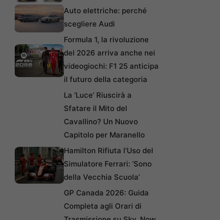
Auto elettriche: perché
scegliere Audi
Formula 1, la rivoluzione
del 2026 arriva anche nei
videogiochi: F1 25 anticipa
il futuro della categoria
La ‘Luce’ Riuscirà a
Sfatare il Mito del
Cavallino? Un Nuovo
Capitolo per Maranello
Hamilton Rifiuta l’Uso del
Simulatore Ferrari: ‘Sono
della Vecchia Scuola’
GP Canada 2026: Guida
Completa agli Orari di
Trasmissione su Sky, Now