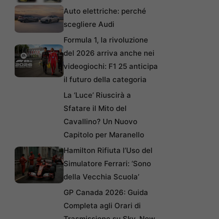
Auto elettriche: perché
scegliere Audi
Formula 1, la rivoluzione
del 2026 arriva anche nei
videogiochi: F1 25 anticipa
il futuro della categoria
La ‘Luce’ Riuscirà a
Sfatare il Mito del
Cavallino? Un Nuovo
Capitolo per Maranello
Hamilton Rifiuta l’Uso del
Simulatore Ferrari: ‘Sono
della Vecchia Scuola’
GP Canada 2026: Guida
Completa agli Orari di
Trasmissione su Sky, Now