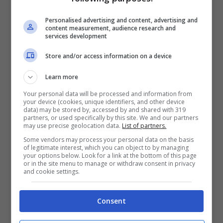
delle immagini difficili da commentare.
Vi
Personalised advertising and content, advertising and
content measurement, audience research and
possiamo comunque assicurare
che non è
services development
uno scherzo e che tutto è andato per il
Store and/or access information on a device
meglio, anche se sconsigliamo di farlo.
Learn more
Your personal data will be processed and information from
Ferrari, un bambino di tre
your device (cookies, unique identifiers, and other device
data) may be stored by, accessed by and shared with 319
anni sa già guidare la
partners, or used specifically by this site. We and our partners
may use precise geolocation data.
List of partners.
Rossa
Some vendors may process your personal data on the basis
of legitimate interest, which you can object to by managing
your options below. Look for a link at the bottom of this page
or in the site menu to manage or withdraw consent in privacy
and cookie settings.
Il protagonista del nostro racconto
odierno, oltre alla Ferrari SF90 Stradale
Consent
che è sempre una meraviglia per gli occhi,