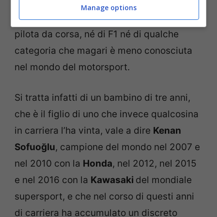
Zayn Sofuoğlu
. Il nome non dirà molto ai
Manage options
più, visto che non stiamo parlando di un
pilota da corsa, né di F1 né di qualche
categoria che magari è meno conosciuta
nel mondo del motorsport.
Si tratta infatti di un bambino di tre anni,
che è il figlio di uno che invece qualcosina
in carriera l’ha vinta, vale a dire
Kenan
Sofuoğlu
, campione del mondo nel 2007 e
nel 2010 con la
Honda
, nel 2012, nel 2015
e nel 2016 con la
Kawasaki
del mondiale
supersport, e che nel corso di questi anni
di carriera ha accumulato un discreto