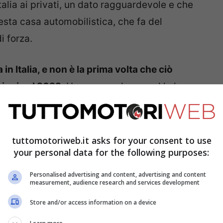
talia ai privati, un dato ragguardevole e che
esta casa automobilistica, che fa del
i forza.
in Italia, e non è la prima volta che ciò
ioni nel 2022
. Un numero da record lo ha
vero quella crossover, che rappresenta il
ssere un modello davvero molto azzeccato.
tuttomotoriweb.it asks for your consent to use
your personal data for the following purposes:
Personalised advertising and content, advertising and content
measurement, audience research and services development
Store and/or access information on a device