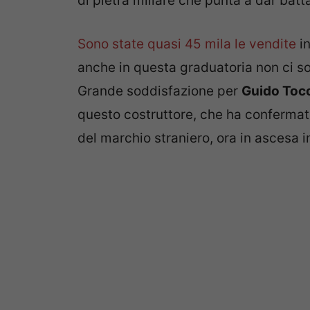
di pietra miliare che punta a dar batta
Sono state quasi 45 mila le vendite
in
anche in questa graduatoria non ci sono
Grande soddisfazione per
Guido Toc
questo costruttore, che ha confermato
del marchio straniero, ora in ascesa i