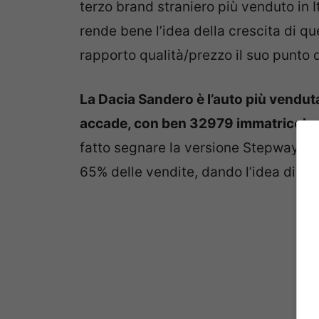
terzo brand straniero più venduto in I
rende bene l’idea della crescita di qu
rapporto qualità/prezzo il suo punto d
La Dacia Sandero è l’auto più venduta 
accade, con ben 32979 immatricolaz
fatto segnare la versione Stepway, ov
65% delle vendite, dando l’idea di e