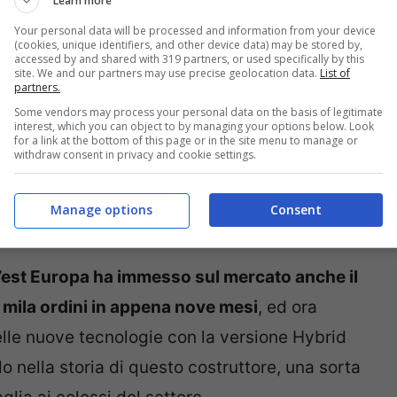
Learn more
Your personal data will be processed and information from your device
(cookies, unique identifiers, and other device data) may be stored by,
accessed by and shared with 319 partners, or used specifically by this
site. We and our partners may use precise geolocation data.
List of
partners.
ime statistiche con 22982 unità vendute nel
Some vendors may process your personal data on the basis of legitimate
interest, which you can object to by managing your options below. Look
straniera più venduta nel nostro paese. Ciò
for a link at the bottom of this page or in the site menu to manage or
withdraw consent in privacy and cookie settings.
iane
ci sono ben due vetture della casa
ta speciale classifica riguardante la penisola
Manage options
Consent
ll’est Europa ha immesso sul mercato anche il
8 mila ordini in appena nove mesi
, ed ora
le nuove tecnologie con la versione Hybrid
do nella storia di questo costruttore, una sorta