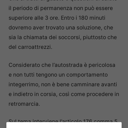
il periodo di permanenza non può essere
superiore alle 3 ore. Entro i 180 minuti
dovremo aver trovato una soluzione, che
sia la chiamata dei soccorsi, piuttosto che
del carroattrezzi.
Considerato che l’autostrada è pericolosa
e non tutti tengono un comportamento
integerrimo, non è bene camminare avanti
e indietro in corsia, così come procedere in
retromarcia.
Sul tema interviene l’articolo 176 comma 5