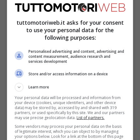
del Codice che ci dice: “
Sulle carreggiate,
sulle rampe e sugli svincoli è vietato
tuttomotoriweb.it asks for your consent
sostare o solo fermarsi, fuorché in
to use your personal data for the
situazioni di emergenza dovute a
following purposes:
malessere degli occupanti del veicolo o a
Personalised advertising and content, advertising and
inefficienza del veicolo medesimo. In
content measurement, audience research and
services development
questi casi, il mezzo deve essere portato
Store and/or access information on a device
nel più breve tempo possibile sulla corsia
Learn more
per la sosta di emergenza. O in sua
Your personal data will be processed and information from
assenza, sulla prima piazzola nel senso di
your device (cookies, unique identifiers, and other device
data) may be stored by, accessed by and shared with 319
marcia, evitando comunque qualsiasi
partners, or used specifically by this site. We and our partners
may use precise geolocation data.
List of partners.
ingombro delle corsie di scorrimento
“.
Some vendors may process your personal data on the basis
of legitimate interest, which you can object to by managing
your options below. Look for a link at the bottom of this page