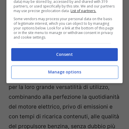
data) may be stored by, accessed by and shared with 319
km complessivi
.
partners, or used specifically by this site. We and our partners
may use precise geolocation data.
List of partners.
Some vendors may process your personal data on the basis
Citroen C5 Aircross PHEV:
of legitimate interest, which you can object to by managing
your options below. Look for a link at the bottom of this page
or in the site menu to manage or withdraw consent in privacy
Versatilità, sostenibilità e
and cookie settings.
piacere di guida
Consent
Le due varianti ibride plug-in della
Citroen
Manage options
C5 Aircross
si caratterizzano innanzitutto
per la loro grande versatilità di utilizzo,
combinando alla perfezione la quotidianità
del motore elettrico, privo di emissioni e
con tempi di ricarica contenuti, alle qualità
del propulsore benzina, senza dubbio più