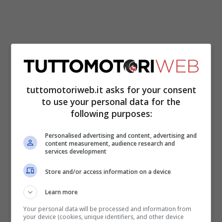
Restando in tema di autonomie, proprio la
Citroen C5 Aircross
con sistema plug-in
tuttomotoriweb.it asks for your consent
hybrid da
225 CV e-EAT8
verrà
to use your personal data for the
prossimamente aggiornata con un
following purposes:
implemento del 15% della sua percorrenza
Personalised advertising and content, advertising and
content measurement, audience research and
in modalità cento per cento elettrica.
services development
Merito anche in questo caso di una
Store and/or access information on a device
batteria rinnovata,
da 14,2 kWh
, composta
Learn more
da 96 celle, che porterà l’autonomia in
Your personal data will be processed and information from
modalità zero emissioni della vettura a
64
your device (cookies, unique identifiers, and other device