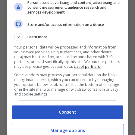
Personalised advertising and content, advertising and
Desmosedici. Il team può rappresentare il
content measurement, audience research and
services development
trampolino di lancio per suo fratello e altre
Store and/or access information on a device
promesse italiane, come è già accaduto in
passato. Nell’Academy del fenomeno di
Learn more
Tavullia sono cresciuti il neo campione del
Your personal data will be processed and information from
your device (cookies, unique identifiers, and other device
data) may be stored by, accessed by and shared with 319
mondo della MotoGP, Pecco Bagnaia, e il
partners, or used specifically by this site. We and our partners
may use precise geolocation data.
List of partners.
vice campione del mondo 2020 Franco
Some vendors may process your personal data on the basis
Morbidelli. Date una occhiata alla
100 Km
of legitimate interest, which you can object to by managing
your options below. Look for a link at the bottom of this page
dei Campioni: Valentino Rossi e Luca
or in the site menu to manage or withdraw consent in privacy
and cookie settings.
Marini battuti, ecco da chi.
Ducati, arriva lo
sfogo di Domenicali su Valentino Rossi: fan
Consent
allibiti.
Manage options