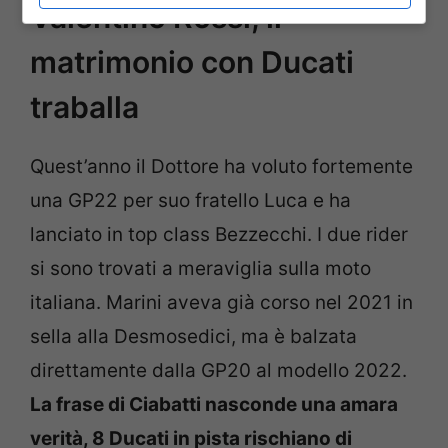
Valentino Rossi, il
matrimonio con Ducati
traballa
Quest’anno il Dottore ha voluto fortemente
una GP22 per suo fratello Luca e ha
lanciato in top class Bezzecchi. I due rider
si sono trovati a meraviglia sulla moto
italiana. Marini aveva già corso nel 2021 in
sella alla Desmosedici, ma è balzata
direttamente dalla GP20 al modello 2022.
La frase di Ciabatti nasconde una amara
verità, 8 Ducati in pista rischiano di