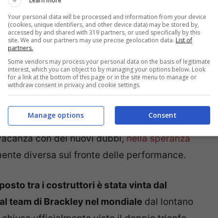
Learn more
Your personal data will be processed and information from your device
(cookies, unique identifiers, and other device data) may be stored by,
accessed by and shared with 319 partners, or used specifically by this
site. We and our partners may use precise geolocation data.
List of
partners.
Some vendors may process your personal data on the basis of legitimate
interest, which you can object to by managing your options below. Look
for a link at the bottom of this page or in the site menu to manage or
withdraw consent in privacy and cookie settings.
e una penalità di 5 secondi per un unsafe
 abbastanza banale dei meccanici che hanno
Manage options
Consent
 la
McLaren
di
Lando Norris
. La
Mercedes
, in
n vacanza con dei nuovi dubbi,
nella speranza
ente diversa sul fronte delle performance.
posto tra i costruttori è stata vinta dal
al team di Brackley nel mondiale
dal lontano