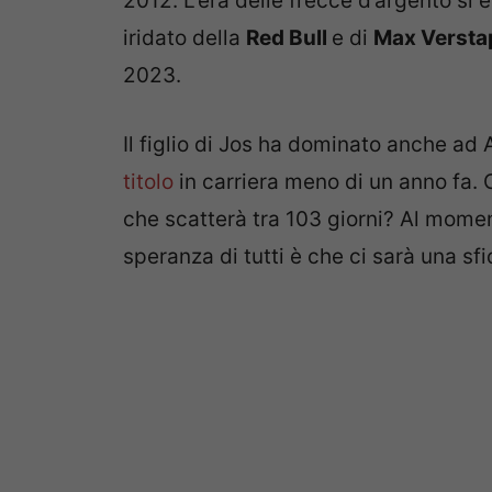
2012. L’era delle frecce d’argento si è
iridato della
Red Bull
e di
Max Versta
2023.
Il figlio di Jos ha dominato anche ad
titolo
in carriera meno di un anno fa.
che scatterà tra 103 giorni? Al momen
speranza di tutti è che ci sarà una sfi