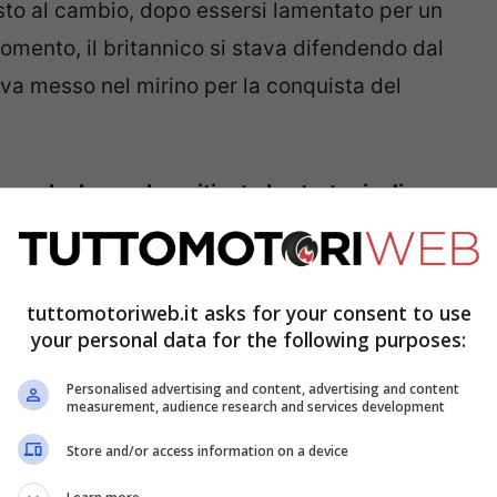
to al cambio, dopo essersi lamentato per un
momento, il britannico si stava difendendo dal
veva messo nel mirino per la conquista del
, che ha anche criticato la strategia di
ola sosta
. Molto probabilmente, Sir Lewis si
lo anche senza ritiro, ma concludendo la
 quinta posizione nel mondiale, che ha
tuttomotoriweb.it asks for your consent to use
your personal data for the following purposes:
e volte campione del mondo rally.
Personalised advertising and content, advertising and content
measurement, audience research and services development
Store and/or access information on a device