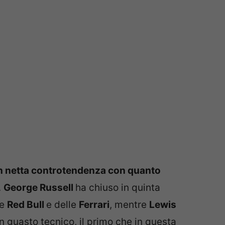
 in netta controtendenza con quanto
.
George Russell
ha chiuso in quinta
le
Red Bull
e delle
Ferrari
, mentre
Lewis
 un guasto tecnico, il primo che in questa