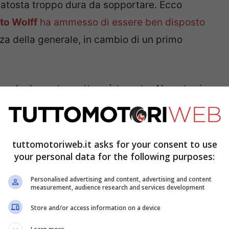
atosta troppo dura da sopportare. Ecco
to Wolff
ha ammesso di essere ben disposto
a della generale, in cambio di un primo
a che la nostra vettura è tornata. Al contrario
trebbe essere figlio di errori altrui
“, ha
tuttomotoriweb.it asks for your consent to use
eri per la volata finale
your personal data for the following purposes:
Personalised advertising and content, advertising and content
measurement, audience research and services development
Store and/or access information on a device