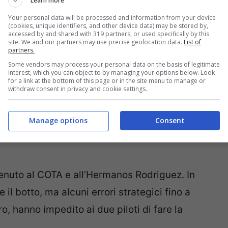
Learn more
Your personal data will be processed and information from your device
(cookies, unique identifiers, and other device data) may be stored by,
accessed by and shared with 319 partners, or used specifically by this
site. We and our partners may use precise geolocation data.
List of
partners.
Some vendors may process your personal data on the basis of legitimate
interest, which you can object to by managing your options below. Look
for a link at the bottom of this page or in the site menu to manage or
withdraw consent in privacy and cookie settings.
dietro il Cavallino sarebbe una sorta di
on è la nostra priorità. Ciò che desideriamo è
Manage options
Consent
, ha dettato il target per le prossime
tenuto al COTA e all’Hermanos Rodriguez. In
 il botto, ma alcuni errori strategici fino a
o, hanno impedito ai due piloti di fare la