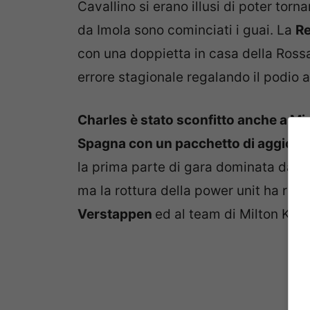
Cavallino si erano illusi di poter torn
da Imola sono cominciati i guai. La
Re
con una doppietta in casa della Ross
errore stagionale regalando il podio a
Charles è stato sconfitto anche a Mia
Spagna con un pacchetto di aggiorn
la prima parte di gara dominata dal
ma la rottura della power unit ha rega
Verstappen
ed al team di Milton Key