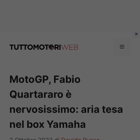
Vai
al
Menu
contenuto
MotoGP, Fabio
Quartararo è
nervosissimo: aria tesa
nel box Yamaha