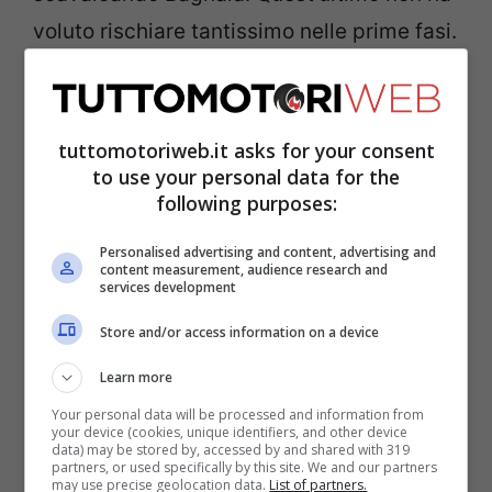
voluto rischiare tantissimo nelle prime fasi.
El Diablo non è riuscito a imporre un ritmo
valido, stando fuori dalla zona punti per
lunghi tratti della corsa. La Yamaha nella
tuttomotoriweb.it asks for your consent
to use your personal data for the
situazione di transizione tra asciutto –
following purposes:
bagnato ha sempre fatto, storicamente,
tremendamente fatica. Bagnaia, invece, ha
Personalised advertising and content, advertising and
content measurement, audience research and
services development
superato anche Bezzecchi che è rimasto
impiccato dopo la penalità, scivolando
Store and/or access information on a device
velocemente nelle retrovie.
Quartararo ha
Learn more
girato sempre su tempi pessimi, ma è
Your personal data will be processed and information from
your device (cookies, unique identifiers, and other device
stato anche fortunato perché Aleix
data) may be stored by, accessed by and shared with 319
partners, or used specifically by this site. We and our partners
Espargaró
ha dovuto scontare un long lap
may use precise geolocation data.
List of partners.