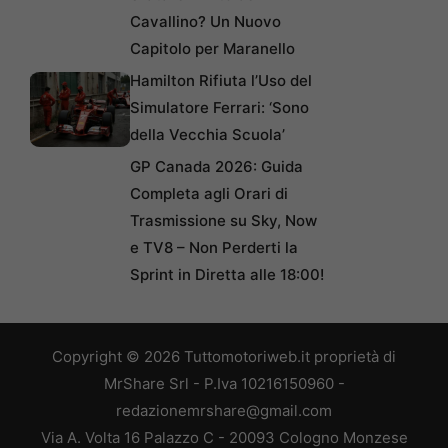
Cavallino? Un Nuovo
Capitolo per Maranello
Hamilton Rifiuta l’Uso del
Simulatore Ferrari: ‘Sono
della Vecchia Scuola’
GP Canada 2026: Guida
Completa agli Orari di
Trasmissione su Sky, Now
e TV8 – Non Perderti la
Sprint in Diretta alle 18:00!
Copyright © 2026 Tuttomotoriweb.it proprietà di
MrShare Srl - P.Iva 10216150960 -
redazionemrshare@gmail.com
Via A. Volta 16 Palazzo C - 20093 Cologno Monzese