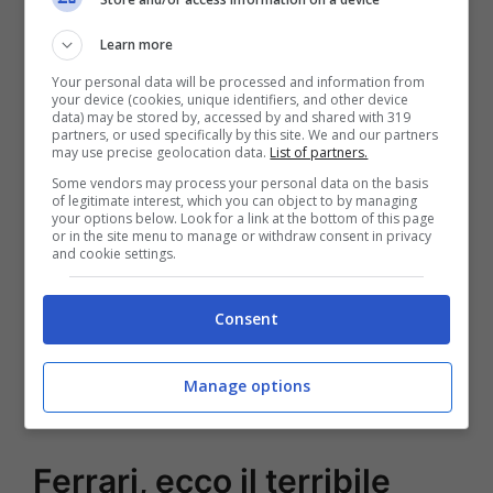
Dunque, Verstappen veleggia
Learn more
serenamente verso il secondo titolo
Your personal data will be processed and information from
your device (cookies, unique identifiers, and other device
iridato, e c’è da dire che per il livello di
data) may be stored by, accessed by and shared with 319
partners, or used specifically by this site. We and our partners
guida che ci ha fatto vedere lo merita
may use precise geolocation data.
List of partners.
davvero tutto
. Super Max è nettamente
Some vendors may process your personal data on the basis
of legitimate interest, which you can object to by managing
superiore a tutti gli altri, supportato da una
your options below. Look for a link at the bottom of this page
or in the site menu to manage or withdraw consent in privacy
RB18 che è cresciuta durante l’anno sino a
and cookie settings.
renderlo invincibile.
L’astronave di
Adrian
Consent
Newey
è la base per una serie di successi
che potrebbero contraddistinguere l’era
Manage options
delle F1 ad effetto suolo.
Ferrari, ecco il terribile