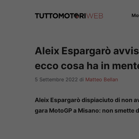
Vai
al
Mo
contenuto
Aleix Espargarò avvi
ecco cosa ha in ment
5 Settembre 2022
di
Matteo Bellan
Aleix Espargarò dispiaciuto di non av
gara MotoGP a Misano: non smette di 