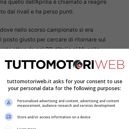
ma quello dell’Aprilia è chiamato a reagire
o dai rivali e ha perso punti.
 dove nello scorso campionato si era
l posto giusto per cercare di ritornare sul
sto ottenuto nel GP d’Italia al Mugello.
le di Aleix Espargarò
tuttomotoriweb.it asks for your consent to use
your personal data for the following purposes:
Personalised advertising and content, advertising and content
measurement, audience research and services development
Store and/or access information on a device