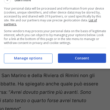
Learn more
Your personal data will be processed and information from your device
(cookies, unique identifiers, and other device data) may be stored by,
accessed by and shared with 319 partners, or used specifically by this
site. We and our partners may use precise geolocation data.
List of
partners.
 gara di Misano: “
Sono soddisfatto del
Some vendors may process your personal data on the basis of legitimate
arca.com –
è che non sono stato competitivo
interest, which you can object to by managing your options below. Look
for a link at the bottom of this page or in the site menu to manage or
 riprendere Fabio. Non sono stato al livello di
withdraw consent in privacy and cookie settings.
o anno che Austria e Misano mi preoccupavano
Manage options
Consent
, devo restare positivo
”.
San Marino e della Riviera di Rimini non gli
lo abbatte. Ha spiegato anche quale può essere
sa: “
Avrei dovuto partire più avanti. Sono
i stato terzo o quarto forse avrei tenuto
sso tempo
”.