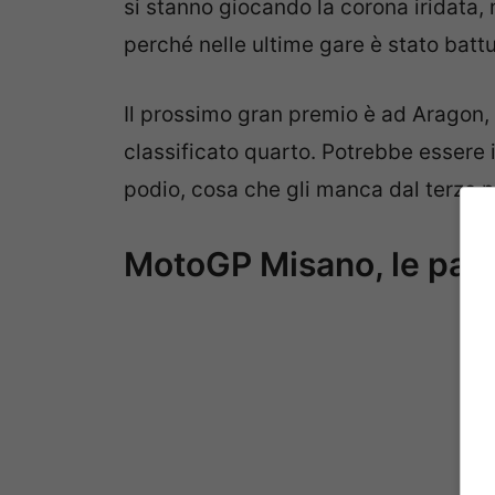
si stanno giocando la corona iridata, 
perché nelle ultime gare è stato battut
Il prossimo gran premio è ad Aragon,
classificato quarto. Potrebbe essere i
podio, cosa che gli manca dal terzo po
MotoGP Misano, le paro