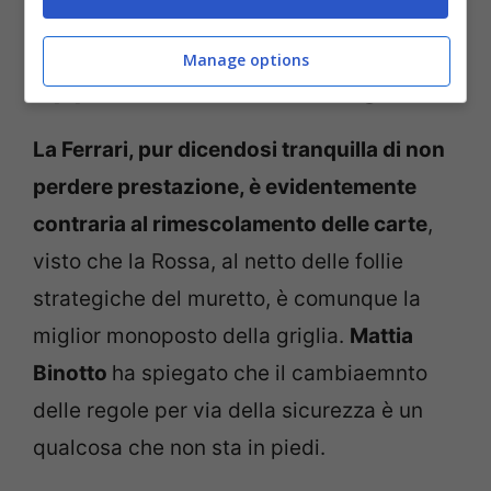
Ferrari, Mattia Binotto si
Manage options
oppone alle nuove regole
La Ferrari, pur dicendosi tranquilla di non
perdere prestazione, è evidentemente
contraria al rimescolamento delle carte
,
visto che la Rossa, al netto delle follie
strategiche del muretto, è comunque la
miglior monoposto della griglia.
Mattia
Binotto
ha spiegato che il cambiaemnto
delle regole per via della sicurezza è un
qualcosa che non sta in piedi.