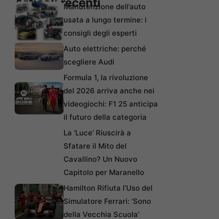
Articoli recenti
Manutenzione dell’auto
usata a lungo termine: i
consigli degli esperti
Auto elettriche: perché
scegliere Audi
Formula 1, la rivoluzione
del 2026 arriva anche nei
videogiochi: F1 25 anticipa
il futuro della categoria
La ‘Luce’ Riuscirà a
Sfatare il Mito del
Cavallino? Un Nuovo
Capitolo per Maranello
Hamilton Rifiuta l’Uso del
Simulatore Ferrari: ‘Sono
della Vecchia Scuola’