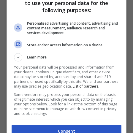
team, ma quando c’è di mezzo la questione
to use your personal data for the
following purposes:
“Safety”,
la Federazione Internazionale può
agire di sua sponte
senza dover avere il
Personalised advertising and content, advertising and
content measurement, audience research and
benestare delle squadre.
services development
Store and/or access information on a device
Detto ciò
, è chiaro che si tratta
Learn more
dell’ennesima vittoria politica della
Your personal data will be processed and information from
Mercedes
, e se le cose dovessero andare
your device (cookies, unique identifiers, and other device
data) may be stored by, accessed by and shared with 319
come pronosticato da
Wolff
, ci ritroveremo
partners, or used specifically by this site. We and our partners
may use precise geolocation data.
List of partners.
di fronte all’ennesimo scandalo ordito dal
Some vendors may process your personal data on the basis
of legitimate interest, which you can object to by managing
team di Brackley, che ribadisce il proprio
your options below. Look for a link at the bottom of this page
or in the site menu to manage or withdraw consent in privacy
dominio politico sulla F1. Le rivali sono
and cookie settings.
avvisate.
Consent