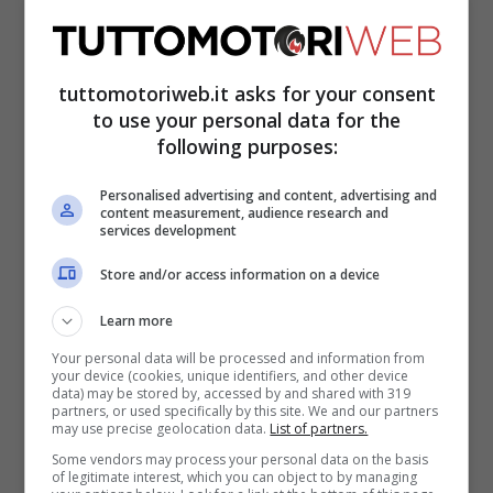
tuttomotoriweb.it asks for your consent
to use your personal data for the
following purposes:
Personalised advertising and content, advertising and
content measurement, audience research and
services development
Store and/or access information on a device
E nel 2019, a quanto pare, Alexander trovò
Learn more
anche l’amore della sua vita. Così almeno
Your personal data will be processed and information from
gli auguriamo, visto che per ora è ancora
your device (cookies, unique identifiers, and other device
data) may be stored by, accessed by and shared with 319
fidanzato con lei,
Lily Muni
. Lei è una
partners, or used specifically by this site. We and our partners
may use precise geolocation data.
List of partners.
golfista professionista, che ha giocato alle
Some vendors may process your personal data on the basis
of legitimate interest, which you can object to by managing
U.S.-based LPGA Tour. Lei è molto bella e