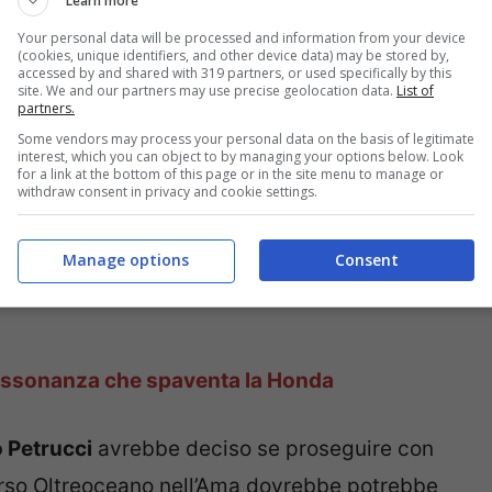
Learn more
gennaio.
Your personal data will be processed and information from your device
(cookies, unique identifiers, and other device data) may be stored by,
accessed by and shared with 319 partners, or used specifically by this
site. We and our partners may use precise geolocation data.
List of
partners.
Some vendors may process your personal data on the basis of legitimate
interest, which you can object to by managing your options below. Look
for a link at the bottom of this page or in the site menu to manage or
withdraw consent in privacy and cookie settings.
Manage options
Consent
assonanza che spaventa la Honda
 Petrucci
avrebbe deciso se proseguire con
verso Oltreoceano nell’Ama dovrebbe potrebbe