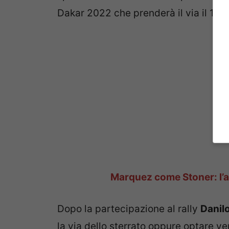
Dakar 2022 che prenderà il via il 1° 
Marquez come Stoner: l’
Dopo la partecipazione al rally
Danilo
la via dello sterrato oppure optare 