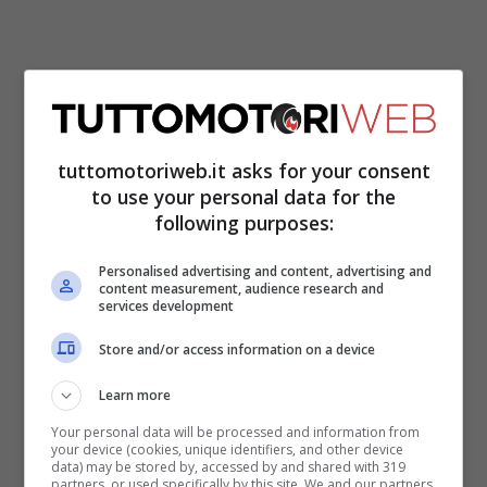
tuttomotoriweb.it asks for your consent
to use your personal data for the
Il principale mutamento riguarda la
following purposes:
potenza del motore che passa da 650 CV
Personalised advertising and content, advertising and
a 1.001 CV, divenendo così la Lamborghini
content measurement, audience research and
services development
più estrema al mondo. Realizzata in
Store and/or access information on a device
collaborazione con MTM, i due marchi
Learn more
hanno preparato un vero mostro capace di
Your personal data will be processed and information from
far rabbrividire chiunque, anche i puristi
your device (cookies, unique identifiers, and other device
data) may be stored by, accessed by and shared with 319
delle supercar per eccellenza. Per gestire
partners, or used specifically by this site. We and our partners