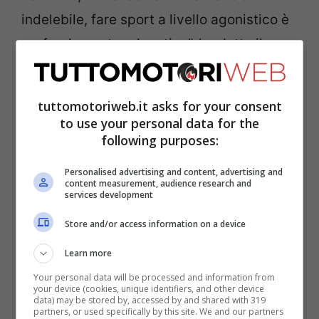
indelebile, fare sport a livello agonistico è
profondamente educativo”, ha detto il
premier, che poi si è rivolto proprio ai due
campioni: “I trionfi non bastano mai, ma
tuttomotoriweb.it asks for your consent
bisogna apprezzare le vittorie quando
to use your personal data for the
following purposes:
arrivano. I tifosi le ricordano tutte.
I
successi sono merito del vostro
Personalised advertising and content, advertising and
content measurement, audience research and
incredibile talento, ma anche del sistema
services development
sportivo di cui fate parte
: dalle palestre di
Store and/or access information on a device
quartiere alle piscine olimpioniche. Una
Learn more
parte importante di ogni vittoria è la
Your personal data will be processed and information from
gestione del successo. Lo sanno bene
your device (cookies, unique identifiers, and other device
data) may be stored by, accessed by and shared with 319
Federica Pellegrini e Valentino Rossi, che
partners, or used specifically by this site. We and our partners