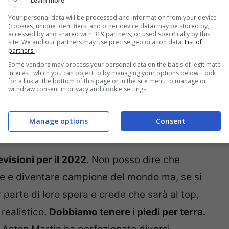
Learn more
Your personal data will be processed and information from your device
(cookies, unique identifiers, and other device data) may be stored by,
accessed by and shared with 319 partners, or used specifically by this
site. We and our partners may use precise geolocation data.
List of
partners.
Some vendors may process your personal data on the basis of legitimate
interest, which you can object to by managing your options below. Look
for a link at the bottom of this page or in the site menu to manage or
withdraw consent in privacy and cookie settings.
Manage options
Consent
visioni per il 2022
. Non posso dire che
ce e diventare campione del mondo ma, se si
 parte di loro spera e crede che sarà al top,
realistico.
Dobbiamo tenere i piedi per terra.