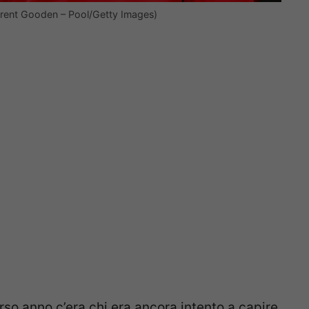
Florent Gooden – Pool/Getty Images)
rso anno c’era chi era ancora intento a capire