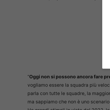
“
Oggi non si possono ancora fare pre
vogliamo essere la squadra più velo
parla con tutte le squadre, la maggior
ma sappiamo che non è uno scenario 