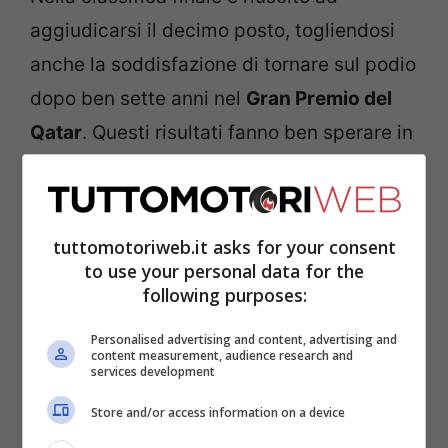
aggiudicarsi il decimo posto, togliendosi
anche la soddisfazione di tornare sul podio
dopo ben sette anni nel
Gran Premio del
Qatar
. Questi risultati fanno ben sperare in
vista del campionato che verrà, a patto
naturalmente che la Casa francese di cui
difende i colori riesca a realizzare una
tuttomotoriweb.it asks for your consent
vettura ancor più competitiva di quella di
to use your personal data for the
following purposes:
quest’anno e in linea con le aspettative del
due volte iridato.
Personalised advertising and content, advertising and
content measurement, audience research and
services development
Store and/or access information on a device