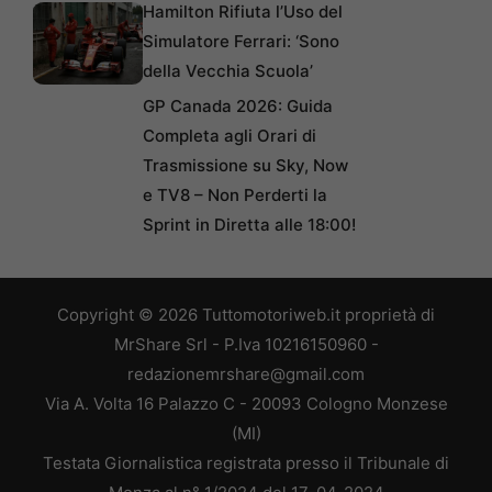
Hamilton Rifiuta l’Uso del
Simulatore Ferrari: ‘Sono
della Vecchia Scuola’
GP Canada 2026: Guida
Completa agli Orari di
Trasmissione su Sky, Now
e TV8 – Non Perderti la
Sprint in Diretta alle 18:00!
Copyright © 2026 Tuttomotoriweb.it proprietà di
MrShare Srl - P.Iva 10216150960 -
redazionemrshare@gmail.com
Via A. Volta 16 Palazzo C - 20093 Cologno Monzese
(MI)
Testata Giornalistica registrata presso il Tribunale di