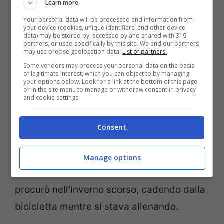
Learn more
Your personal data will be processed and information from
your device (cookies, unique identifiers, and other device
data) may be stored by, accessed by and shared with 319
partners, or used specifically by this site. We and our partners
may use precise geolocation data.
List of partners.
Some vendors may process your personal data on the basis
of legitimate interest, which you can object to by managing
your options below. Look for a link at the bottom of this page
or in the site menu to manage or withdraw consent in privacy
and cookie settings.
Ma c’è anche un problema tutt’altro che da
sottovalutare, che ha a che fare con le sue
Consent
condizioni fisiche. L’ex ferrarista è infatti
ancora alle prese con i postumi a lungo
Manage options
termine della frattura alla mascella che si
procurò nell’inverno scorso, cadendo dalla
bicicletta mentre si stava allenando.