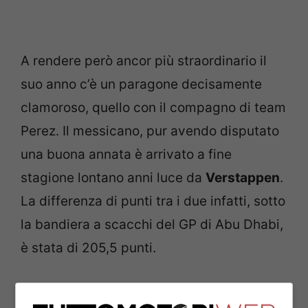
A rendere però ancor più straordinario il
suo anno c’è un paragone decisamente
clamoroso, quello con il compagno di team
Perez. Il messicano, pur avendo disputato
una buona annata è arrivato a fine
stagione lontano anni luce da
Verstappen
.
La differenza di punti tra i due infatti, sotto
la bandiera a scacchi del GP di Abu Dhabi,
è stata di 205,5 punti.
Gasly vuole tornare a fare