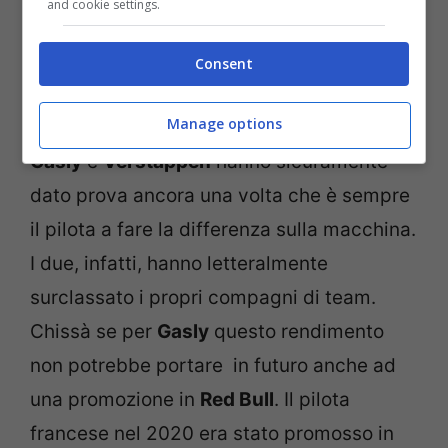
and cookie settings.
Consent
Manage options
Gasly
e
Verstappen
hanno sicuramente
dato prova ancora una volta che è sempre
il pilota a fare la differenza sulla macchina.
I due, infatti, hanno letteralmente
surclassato i propri compagni di team.
Chissà se per
Gasly
questo rendimento
non potrebbe portare in futuro anche ad
una promozione in
Red Bull
. Il pilota
francese nel 2020 era stato promosso in