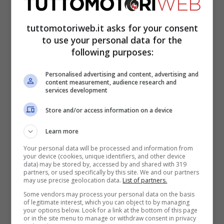
coppia con Verstappen
tuttomotoriweb.it asks for your consent
to use your personal data for the
Un altro pilota che si è distinto per
following purposes:
l’enorme differenza con il proprio
Personalised advertising and content, advertising and
compagno di team però si trova sempre in
content measurement, audience research and
services development
un certo senso in casa
Red Bull
. Stiamo
parlando di
Gasly
. Certo
Tsunoda
era alla
Store and/or access information on a device
prima esperienza in
F1
, ma alla fine i punti
Learn more
tra i due sono stati 83.
Your personal data will be processed and information from
your device (cookies, unique identifiers, and other device
data) may be stored by, accessed by and shared with 319
partners, or used specifically by this site. We and our partners
may use precise geolocation data.
List of partners.
Some vendors may process your personal data on the basis
of legitimate interest, which you can object to by managing
your options below. Look for a link at the bottom of this page
or in the site menu to manage or withdraw consent in privacy