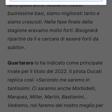
fatto quest’anno. Abbiamo messo
buonissime basi, siamo migliorati tanto e
siamo cresciuti. Nella fase finale della
stagione eravamo molto forti. Bisognerà
ripartire da lì e cercare di essere forti da
subito
».
Quartararo
lo ha indicato come principale
rivale per il titolo del 2022. Il pilota Ducati
replica così: «
Secondo me saremo in
tantissimi. Ci saranno anche Morbidelli,
Marquez, Miller, Martin, Bastianini…
Vedremo, noi faremo del nostro meglio per