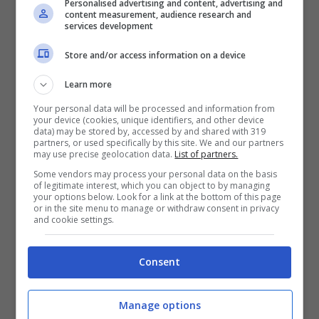
Personalised advertising and content, advertising and
content measurement, audience research and
services development
Store and/or access information on a device
Learn more
Your personal data will be processed and information from
your device (cookies, unique identifiers, and other device
data) may be stored by, accessed by and shared with 319
partners, or used specifically by this site. We and our partners
may use precise geolocation data.
List of partners.
Some vendors may process your personal data on the basis
Bagnaia
è stato tra gli ospiti dell’evento
of legitimate interest, which you can object to by managing
your options below. Look for a link at the bottom of this page
or in the site menu to manage or withdraw consent in privacy
della FIM avvenuto nel weekend a
and cookie settings.
Riccione. Nel concedersi ai microfoni di
Sky Sport MotoGP ha spiegato a cosa
Consent
punta nel 2022: «
L’obiettivo sarà
Manage options
sicuramente quello di consolidare il lavoro