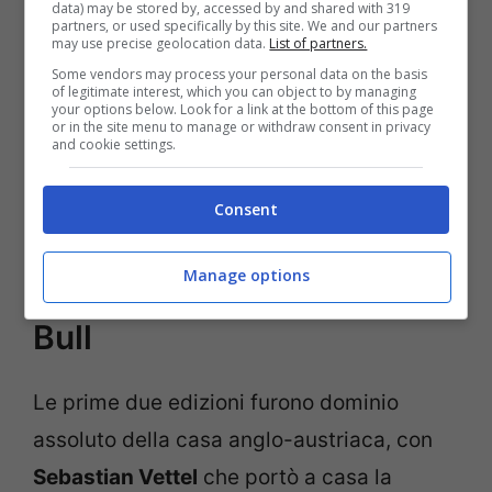
data) may be stored by, accessed by and shared with 319
infatti il secondo posto di
Fernando
partners, or used specifically by this site. We and our partners
may use precise geolocation data.
List of partners.
Alonso
ottenuto nel lontano 2011. La Rossa
Some vendors may process your personal data on the basis
of legitimate interest, which you can object to by managing
non ha mai vinto e non ha mai fatto
your options below. Look for a link at the bottom of this page
or in the site menu to manage or withdraw consent in privacy
segnare la pole position, in un tracciato
and cookie settings.
che vede invece dominare
Mercedes
e
Consent
Red Bull
.
Manage options
Il regno di Mercedes e Red
Bull
Le prime due edizioni furono dominio
assoluto della casa anglo-austriaca, con
Sebastian Vettel
che portò a casa la