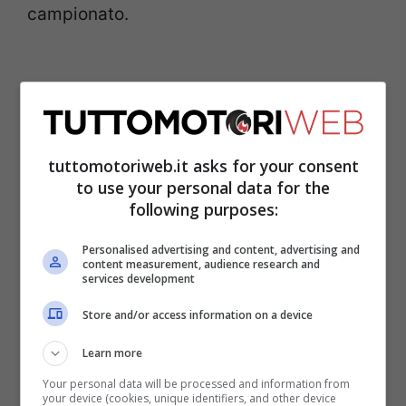
campionato.
tuttomotoriweb.it asks for your consent
to use your personal data for the
following purposes:
Personalised advertising and content, advertising and
content measurement, audience research and
services development
Se la
Ferrari
ha stabilito record in quasi
Store and/or access information on a device
ogni circuito dove si corre, ad Abu Dhabi
Learn more
invece le soddisfazioni negli anni sono
Your personal data will be processed and information from
state davvero poche. Il miglior risultato è
your device (cookies, unique identifiers, and other device