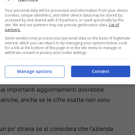
Learn more
Your personal data will be processed and information from your device
(cookies, unique identifiers, and other device data) may be stored by,
accessed by and shared with 319 partners, or used specifically by this
site. We and our partners may use precise geolocation data.
List of
partners.
Some vendors may process your personal data on the basis of legitimate
interest, which you can object to by managing your options below. Look
for a link at the bottom of this page or in the site menu to manage or
withdraw consent in privacy and cookie settings.
rebbero accadere sotto la pelle dove la E-
Manage options
Consent
ove batterie
e nuovi e più efficienti motori
 due importanti aggiornamenti dovrebbe
cariche, anche se le cifre esatte non sono
un po’ strana se si considera che l’azienda