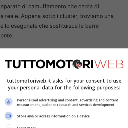
o separato di camuffamento che cerca di
 reale. Appena sotto i cluster, troviamo una
lo esagonale che sostituisce le barre
cente.
SUV elettrico rinnovato nel novembre di
otato di telecamere al posto degli specchietti
tuttavia, ha specchietti tradizionali che
tuttomotoriweb.it asks for your consent to use
io di design generale dell’auto. Un paio di
your personal data for the following purposes:
li sul retro e questi chiudono le novità del
Personalised advertising and content, advertising and content
measurement, audience research and services development
Store and/or access information on a device