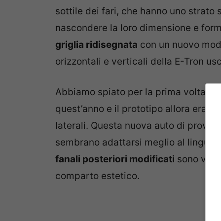
sottile dei fari, che hanno uno strat
nascondere la loro dimensione e forma
griglia ridisegnata
con un nuovo model
orizzontali e verticali della E-Tron us
Abbiamo spiato per la prima volta il 
quest’anno e il prototipo allora era d
laterali. Questa nuova auto di prova, 
sembrano adattarsi meglio al linguagg
fanali posteriori modificati
sono visibi
comparto estetico.