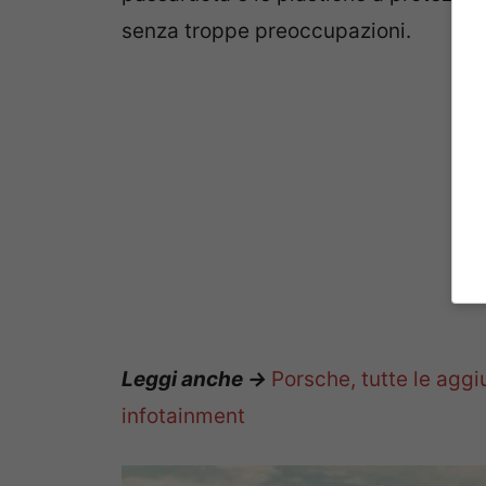
senza troppe preoccupazioni.
Leggi anche ->
Porsche, tutte le agg
infotainment