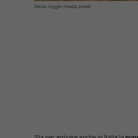
Dacia Jogger (media press)
Sta per arrivare anche in Italia la
nuov