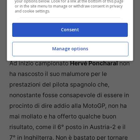
your options below. Look for a link at the bottom of this page
or in the site menu to manage or withdraw consent in privacy
and cookie settings.
Consent
Manage options
Ad inizio campionato
Hervé Poncharal
non
ha nascosto il suo malumore per le
prestazioni del pilota spagnolo che,
nonostante fosse consapevole di essere in
procinto di dire addio alla MotoGP, non ha
mai mollato e ha offerto qualche buon
risultato, come il 6° posto in Austria-2 e il
7° in Inghilterra. Non è bastato per tornare