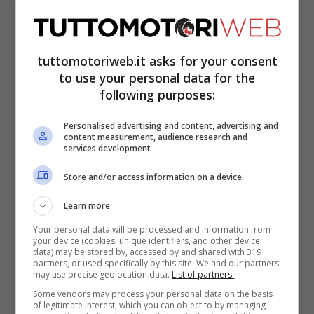
modo migliore per dire addio alla MotoGP
che a casa, con la tua famiglia, davanti ai
tuttomotoriweb.it asks for your consent
tifosi e ai miei amici. È un peccato che ho
to use your personal data for the
dovuto dire addio, ma sono ancora molto
following purposes:
grato”.
Personalised advertising and content, advertising and
content measurement, audience research and
services development
LEGGI ANCHE ->
Valentino Rossi, l’ex
Store and/or access information on a device
rivale punge: “Aveva i media a favore”
Learn more
La nuova avventura SBK
Your personal data will be processed and information from
your device (cookies, unique identifiers, and other device
data) may be stored by, accessed by and shared with 319
partners, or used specifically by this site. We and our partners
may use precise geolocation data.
List of partners.
Some vendors may process your personal data on the basis
of legitimate interest, which you can object to by managing