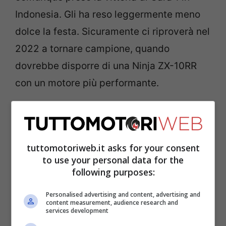
Indonesia. Gli ha reso leggermente meno
dolce la festa. Sicuramente ci riproverà nel
2022 a tornare campione, quando
dovrebbe disporre di una Ninja ZX-10RR
con un motore più performante.
LEGGI ANCHE ->
Superbike Indonesia,
classifica Gara 1: Razgatlioglu campione
tuttomotoriweb.it asks for your consent
del mondo
to use your personal data for the
following purposes:
Superbike Indonesia: le
Personalised advertising and content, advertising and
parole di Rea
content measurement, audience research and
services development