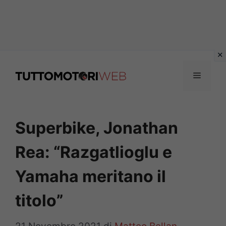
Vai
al
Menu
contenuto
Superbike, Jonathan
Rea: “Razgatlioglu e
Yamaha meritano il
titolo”