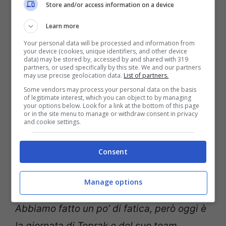
Store and/or access information on a device
Learn more
Your personal data will be processed and information from
your device (cookies, unique identifiers, and other device
data) may be stored by, accessed by and shared with 319
partners, or used specifically by this site. We and our partners
may use precise geolocation data.
List of partners.
Some vendors may process your personal data on the basis
of legitimate interest, which you can object to by managing
your options below. Look for a link at the bottom of this page
or in the site menu to manage or withdraw consent in privacy
and cookie settings.
Brevi dichiarazioni per
Rea
nell’immediato
Consent
post-gara al Mandalika International Street
Circuit: «
Il mio obiettivo era venire qui e
Manage options
cercare di vincere le gare, divertendomi.
Abbiamo fatto un po’ di fatica, però oggi è
la giornata di Toprak e del suo team.