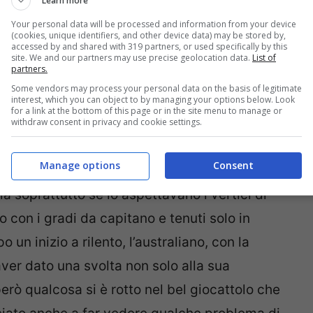
Learn more
Your personal data will be processed and information from your device
(cookies, unique identifiers, and other device data) may be stored by,
accessed by and shared with 319 partners, or used specifically by this
site. We and our partners may use precise geolocation data.
List of
partners.
Some vendors may process your personal data on the basis of legitimate
interest, which you can object to by managing your options below. Look
for a link at the bottom of this page or in the site menu to manage or
withdraw consent in privacy and cookie settings.
Manage options
Consent
a soprattutto se lo aspettavano i vertici di
to con i gradi da capitano e tenuti solo in
un inizio a rilento, l’australiano, con la
er dato una svolta non solo alla sua
erò qualcosa si è rotto nel bel giocattolo che