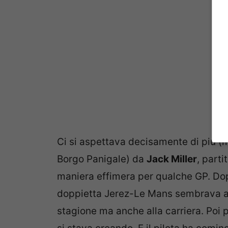
Ci si aspettava decisamente di più (m
Borgo Panigale) da
Jack Miller
, parti
maniera effimera per qualche GP. Dopo 
doppietta Jerez-Le Mans sembrava av
stagione ma anche alla carriera. Poi p