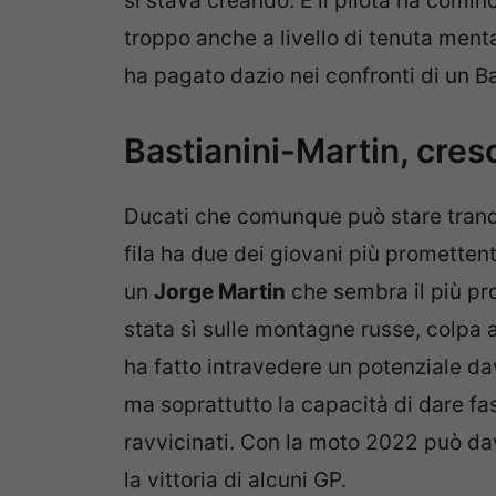
si stava creando. E il pilota ha comi
troppo anche a livello di tenuta menta
ha pagato dazio nei confronti di un Ba
Bastianini-Martin, cres
Ducati che comunque può stare tranqui
fila ha due dei giovani più prometten
un
Jorge Martin
che sembra il più pro
stata sì sulle montagne russe, colpa 
ha fatto intravedere un potenziale dav
ma soprattutto la capacità di dare fas
ravvicinati. Con la moto 2022 può dav
la vittoria di alcuni GP.