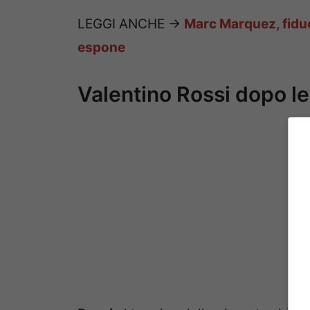
LEGGI ANCHE ->
Marc Marquez, fiduc
espone
Valentino Rossi dopo le