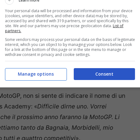
Learn more
osì espresso sulla sua performance di oggi sul
Your personal data will be processed and information from your device
cile, questa è sempre una pista dura. Al
(cookies, unique identifiers, and other device data) may be stored by,
accessed by and shared with 319 partners, or used specifically by this
 ce lo aspettavamo, ho fatto pochi giri. Nel
site. We and our partners may use precise geolocation data.
List of
partners.
la prima parte di pista era rimasta un po’
Some vendors may process your personal data on the basis of legitimate
on le slick lì. Siamo stati in difficoltà anche
interest, which you can object to by managing your options below. Look
for a link at the bottom of this page or in the site menu to manage or
ci sia il sole, così da avere maggiore grip.
withdraw consent in privacy and cookie settings.
 giù. È una questione di tecnica, di come è
Manage options
Consent
a gara qui…
».
MotoGP, non si sente di indicare il nome di un
ers Academy: «
Difficile dirne uno. Vorrei
i che il prossimo anno faranno la MotoGP. Li
ettiamo tanto da Bagnaia, Morbidelli, mio
 tutti e quattro competitivi
».