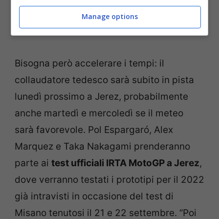
Manage options
Bisogna però accelerare i tempi: il
collaudatore tedesco sarà subito in pista
lunedì prossimo a Jerez, probabilmente
anche martedì e mercoledì se il meteo
sarà favorevole. Pol Espargaró, Alex
Marquez e Taka Nakagami prenderanno
parte ai
test ufficiali IRTA MotoGP a Jerez
,
dove verranno testati i prototipi per il 2022
già intravisti in occasione del test di
Misano tenutosi il 21 e 22 settembre. “Poi