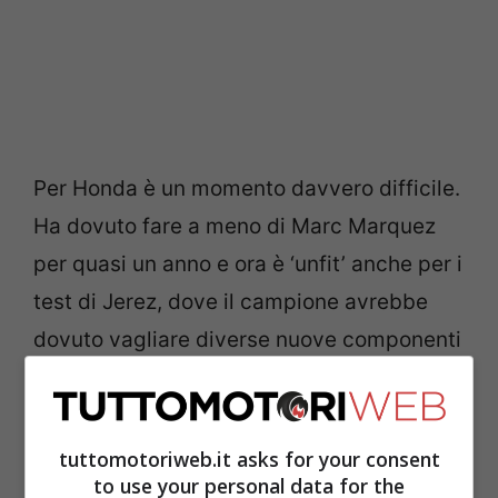
Per Honda è un momento davvero difficile.
Ha dovuto fare a meno di Marc Marquez
per quasi un anno e ora è ‘unfit’ anche per i
test di Jerez, dove il campione avrebbe
dovuto vagliare diverse nuove componenti
per il prototipo 2022 e, senza di lui, la
strada dello sviluppo si fa tutto in salita.
Ad Algarve
Stefan Bradl
ha detto che la
tuttomotoriweb.it asks for your consent
to use your personal data for the
moto è sulla strada giusta, impressioni