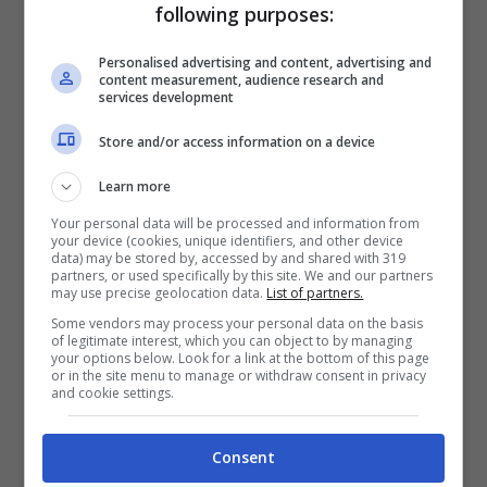
following purposes:
confermate dalle buone prestazioni in gara
Personalised advertising and content, advertising and
di Alex Marquez e Pol Espargarò.
content measurement, audience research and
services development
LEGGI ANCHE ->
Valentino Rossi,
Store and/or access information on a device
Quartararo celebra la sua ultima gara in
Learn more
MotoGP (FOTO)
Your personal data will be processed and information from
your device (cookies, unique identifiers, and other device
data) may be stored by, accessed by and shared with 319
Programma dei test HRC
partners, or used specifically by this site. We and our partners
may use precise geolocation data.
List of partners.
Some vendors may process your personal data on the basis
of legitimate interest, which you can object to by managing
your options below. Look for a link at the bottom of this page
or in the site menu to manage or withdraw consent in privacy
and cookie settings.
Consent