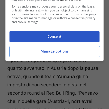
Some vendors may process your personal data on the basis
of legitimate interest, which you can object to by managing
your options below. Look for a link at the bottom of this page
or in the site menu to manage or withdraw consent in privacy
and cookie settings.
Consent
Manage options
Il pilota neo papà ha spiegato anche
quanto avvenuto in Austria dopo la pausa
estiva, quando il team
Yamaha
gli ha
imposto di non scendere in pista nel
secondo round al Red Bull Ring. “Pensavo
che in quella gara (Austria-1, ndr) avrei