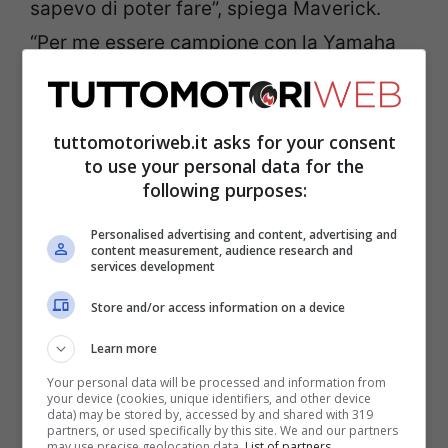
sapevo di poter fare”, spiega Maverick.
“Per me essere campione con la Yamaha
era una sfida, ecco perché sono stato lì per
così tanto tempo, perché non capivo
tuttomotoriweb.it asks for your consent
perché non riuscissi a raggiungerlo. Ma
to use your personal data for the
lottare ogni giorno è molto faticoso e alla
following purposes:
fine ho rinunciato”.
Personalised advertising and content, advertising and
content measurement, audience research and
services development
LEGGI ANCHE ->
Bagnaia contro
Quartararo: c’è ancora un trofeo in ballo
Store and/or access information on a device
Learn more
Nuovo team, nuovi stimoli
Your personal data will be processed and information from
your device (cookies, unique identifiers, and other device
data) may be stored by, accessed by and shared with 319
partners, or used specifically by this site. We and our partners
may use precise geolocation data.
List of partners.