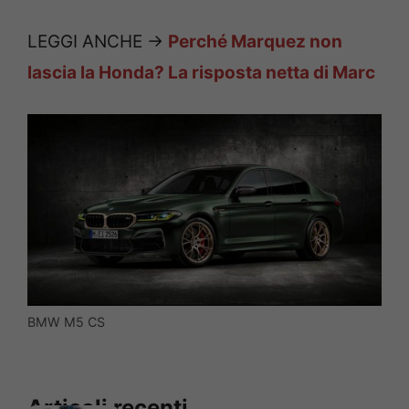
LEGGI ANCHE ->
Perché Marquez non
lascia la Honda? La risposta netta di Marc
BMW M5 CS
Articoli recenti