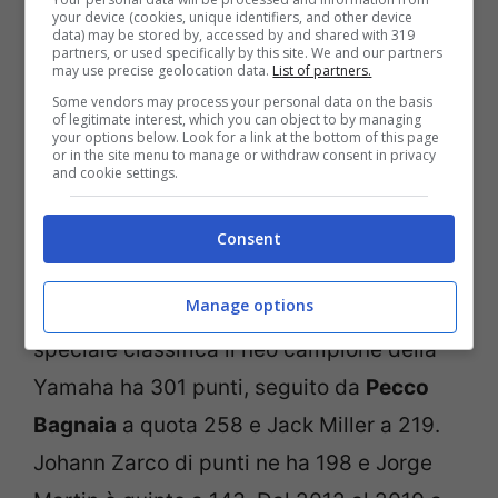
rapporti e la trazione integrale intelligente
your device (cookies, unique identifiers, and other device
data) may be stored by, accessed by and shared with 319
M xDrive. Il valore stimato è di circa
partners, or used specifically by this site. We and our partners
may use precise geolocation data.
List of partners.
200mila euro. L’anno scorso a vincere
Some vendors may process your personal data on the basis
of legitimate interest, which you can object to by managing
questo prestigioso premio fu Fabio
your options below. Look for a link at the bottom of this page
or in the site menu to manage or withdraw consent in privacy
Quartararo, che regalò la vettura a suo
and cookie settings.
padre. Non prima di aver compiuto un giro
Consent
sul circuito.
Manage options
Quest’anno potrebbe ripetersi: in questa
speciale classifica il neo campione della
Yamaha ha 301 punti, seguito da
Pecco
Bagnaia
a quota 258 e Jack Miller a 219.
Johann Zarco di punti ne ha 198 e Jorge