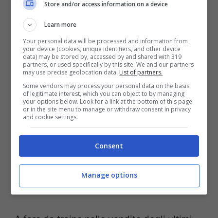
Store and/or access information on a device
il controllo sui costi e avviando un
programma di efficientamento allargato.
Learn more
“Nonostante l’alto volume di ordini per i
Your personal data will be processed and information from
your device (cookies, unique identifiers, and other device
nostri prodotti di successo, ci siamo visti
data) may be stored by, accessed by and shared with 319
partners, or used specifically by this site. We and our partners
costretti a operare tagli alla produzione –
may use precise geolocation data.
List of partners.
Some vendors may process your personal data on the basis
ha dichiarato
Christian Schenk
, nuovo
of legitimate interest, which you can object to by managing
your options below. Look for a link at the bottom of this page
Membro del Board di ŠKODA AUTO per
or in the site menu to manage or withdraw consent in privacy
and cookie settings.
Finanzia e IT -. In questa situazione e
nonostante le poche consegne, però,
Consent
abbiamo quasi raddoppiato il nostro utile
operativo nei primi tre trimestri rispetto
Manage options
allo stesso periodo dell’anno precedente”.