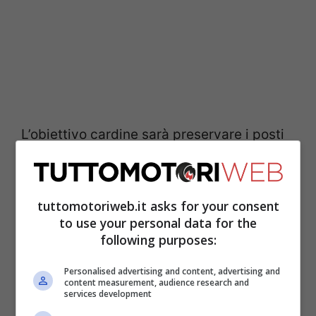
L’obiettivo cardine sarà preservare i posti
di lavoro sul lungo periodo, considerando
che dovrà fabbricare circa 250.000 veicoli
tuttomotoriweb.it asks for your consent
in meno a causa di componenti mancanti.
to use your personal data for the
Il problema dovrebbe rientrare all’inizio del
following purposes:
prossimo anno, quando la fornitura di
Personalised advertising and content, advertising and
semiconduttori migliorerà gradualmente.
content measurement, audience research and
services development
L’azienda sta rispondendo massimizzando