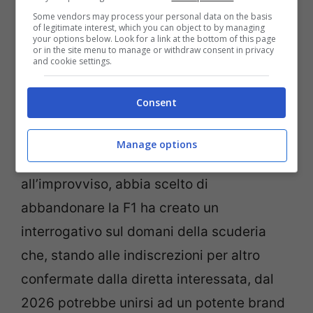
Some vendors may process your personal data on the basis
of legitimate interest, which you can object to by managing
your options below. Look for a link at the bottom of this page
or in the site menu to manage or withdraw consent in privacy
and cookie settings.
Consent
Intanto per restare sempre in casa degli
energetici torna a tenere banco la
Manage options
questione motore. Il fatto che la
Honda
,
all’improvviso, abbia scelto di
abbandonare la F1 ha creato un
interrogativo sul domani della scuderia
che, stando alle indiscrezioni per altro
confermate dalla diretta interessata, dal
2026 potrebbe unirsi ad un potente brand