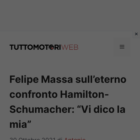
Vai
al
Menu
contenuto
Felipe Massa sull’eterno
confronto Hamilton-
Schumacher: “Vi dico la
mia”