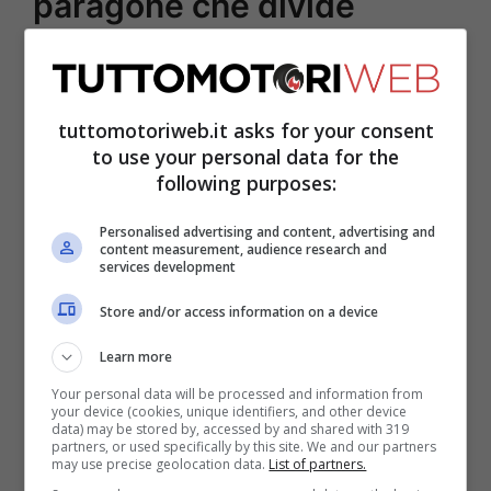
paragone che divide
Ha corso poi in
Ferrari
sino al 2013, senza
più riuscire a salire sul gradino più alto del
tuttomotoriweb.it asks for your consent
podio. In compenso si è reso protagonista
to use your personal data for the
following purposes:
di tante buone prestazioni. Dal 2014 al
2017 ha fatto poi le fortune della
Williams
Personalised advertising and content, advertising and
content measurement, audience research and
facendo registrare buone prestazioni.
services development
Store and/or access information on a device
Learn more
Your personal data will be processed and information from
your device (cookies, unique identifiers, and other device
data) may be stored by, accessed by and shared with 319
partners, or used specifically by this site. We and our partners
may use precise geolocation data.
List of partners.