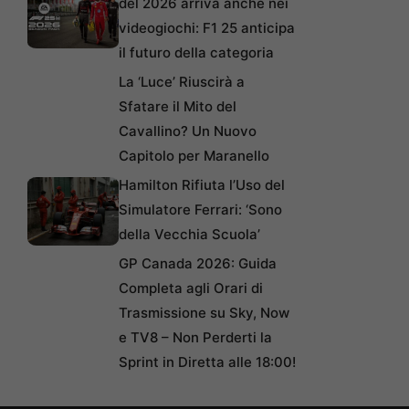
del 2026 arriva anche nei
videogiochi: F1 25 anticipa
il futuro della categoria
La ‘Luce’ Riuscirà a
Sfatare il Mito del
Cavallino? Un Nuovo
Capitolo per Maranello
Hamilton Rifiuta l’Uso del
Simulatore Ferrari: ‘Sono
della Vecchia Scuola’
GP Canada 2026: Guida
Completa agli Orari di
Trasmissione su Sky, Now
e TV8 – Non Perderti la
Sprint in Diretta alle 18:00!