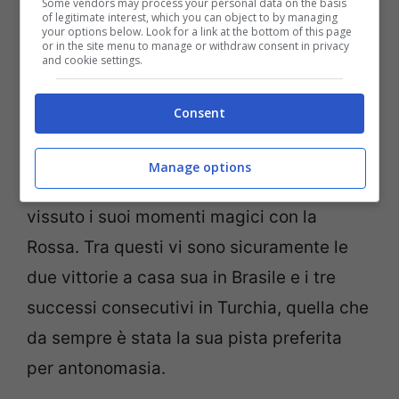
Some vendors may process your personal data on the basis
of legitimate interest, which you can object to by managing
your options below. Look for a link at the bottom of this page
or in the site menu to manage or withdraw consent in privacy
and cookie settings.
Grande amico di
Michael
Schumacher
, ha
Consent
sempre ricevuto molti complimenti dal
tedesco per il suo talento. Da sempre
Manage options
cuore
Ferrari
,
Felipe Massa
ha comunque
vissuto i suoi momenti magici con la
Rossa. Tra questi vi sono sicuramente le
due vittorie a casa sua in Brasile e i tre
successi consecutivi in Turchia, quella che
da sempre è stata la sua pista preferita
per antonomasia.