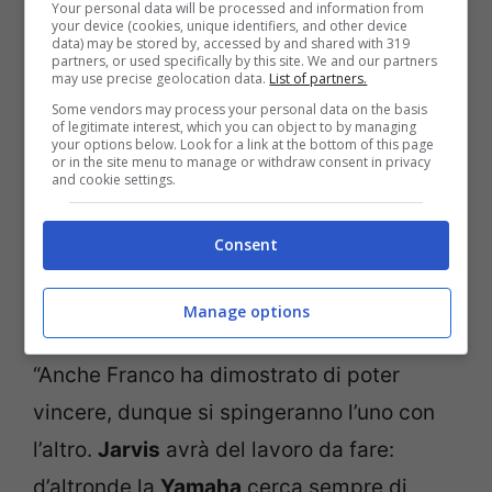
Your personal data will be processed and information from
your device (cookies, unique identifiers, and other device
Se dall’anno prossimo
Valentino Rossi
non
data) may be stored by, accessed by and shared with 319
partners, or used specifically by this site. We and our partners
may use precise geolocation data.
List of partners.
sarà più sulla griglia di partenza, non vede
Some vendors may process your personal data on the basis
comunque l’ora di godersi una stagione di
of legitimate interest, which you can object to by managing
your options below. Look for a link at the bottom of this page
grandi scontri tra
Quartararo
e il suo
or in the site menu to manage or withdraw consent in privacy
and cookie settings.
pupillo
Franco Morbidelli
, compagni e
rivali.
Consent
“La coppia di piloti 2022 con Fabio e
Manage options
Morbido sarà fortissima”, preannuncia.
“Anche Franco ha dimostrato di poter
vincere, dunque si spingeranno l’uno con
l’altro.
Jarvis
avrà del lavoro da fare:
d’altronde la
Yamaha
cerca sempre di