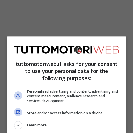
Per il francese neo campione, comunque,
solo applausi: “Fabio ha guidato
tuttomotoriweb.it asks for your consent
benissimo, non ha commesso errori, è
to use your personal data for the
sempre andato forte e ha fatto risultato
following purposes:
anche sulle piste in cui la Yamaha era
Personalised advertising and content, advertising and
content measurement, audience research and
svantaggiata. Si merita di brutto il
services development
Mondiale
“.
Store and/or access information on a device
Guerre stellari in Yamaha
Learn more