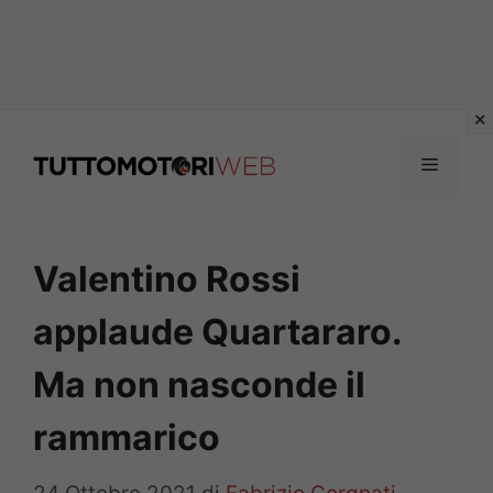
Vai
al
Menu
contenuto
Valentino Rossi
applaude Quartararo.
Ma non nasconde il
rammarico