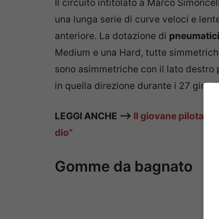
Il circuito intitolato a Marco Simoncel
una lunga serie di curve veloci e le
anteriore. La dotazione di
pneumatici
Medium e una Hard, tutte simmetriche
sono asimmetriche con il lato destro
in quella direzione durante i 27 giri di
LEGGI ANCHE —>
Il giovane pilota c
dio”
Gomme da bagnato