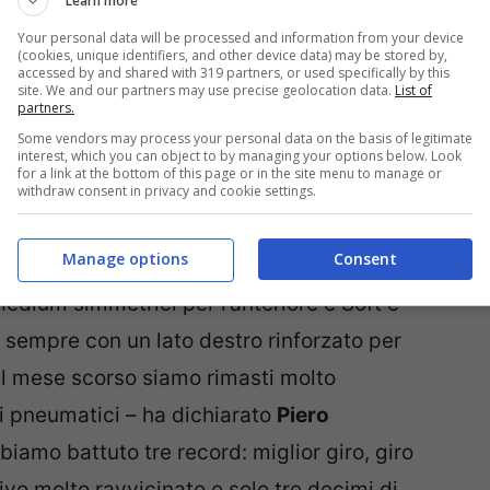
Learn more
Your personal data will be processed and information from your device
(cookies, unique identifiers, and other device data) may be stored by,
accessed by and shared with 319 partners, or used specifically by this
site. We and our partners may use precise geolocation data.
List of
partners.
Some vendors may process your personal data on the basis of legitimate
interest, which you can object to by managing your options below. Look
for a link at the bottom of this page or in the site menu to manage or
withdraw consent in privacy and cookie settings.
 pioggia in questo periodo autunnale,
Manage options
Consent
tesi maltempo con una fornitura adeguata di
Medium simmetrici per l’anteriore e Soft e
 sempre con un lato destro rinforzato per
Il mese scorso siamo rimasti molto
ri pneumatici – ha dichiarato
Piero
biamo battuto tre record: miglior giro, giro
ivo molto ravvicinato e solo tre decimi di