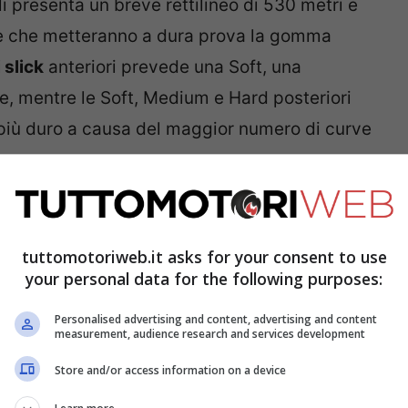
li presenta un breve rettilineo di 530 metri e
nte che metteranno a dura prova la gomma
 slick
anteriori prevede una Soft, una
, mentre le Soft, Medium e Hard posteriori
 più duro a causa del maggior numero di curve
 gara.
he adora Valentino Rossi: “Per me è come un
tuttomotoriweb.it asks for your consent to use
your personal data for the following purposes:
Personalised advertising and content, advertising and content
measurement, audience research and services development
Store and/or access information on a device