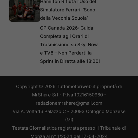
Hamilton Rifiuta l’Uso del
Simulatore Ferrari: ‘Sono
della Vecchia Scuola’
GP Canada 2026: Guida
Completa agli Orari di
Trasmissione su Sky, Now
e TV8 – Non Perderti la
Sprint in Diretta alle 18:00!
Copyright © 2026 Tuttomotoriweb.it proprietà di
MrShare Srl - P.Iva 10216150960 -
redazionemrshare@gmail.com
Via A. Volta 16 Palazzo C - 20093 Cologno Monzese
(MI)
Testata Giornalistica registrata presso il Tribunale di
Monza al n° 1/2024 del 17-04-2024