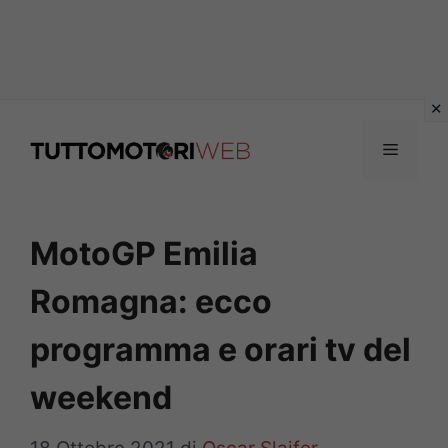
Vai
al
Menu
contenuto
MotoGP Emilia
Romagna: ecco
programma e orari tv del
weekend