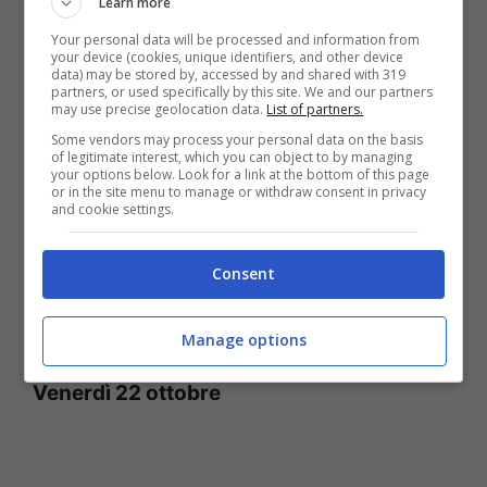
Learn more
dell’Emilia Romagna
Your personal data will be processed and information from
your device (cookies, unique identifiers, and other device
data) may be stored by, accessed by and shared with 319
partners, or used specifically by this site. We and our partners
L’evento di Misano sarà trasmesso in
may use precise geolocation data.
List of partners.
diretta su Sky Sport MotoGP e su DAZN,
Some vendors may process your personal data on the basis
of legitimate interest, which you can object to by managing
TV8 al momento prevede la trasmissione
your options below. Look for a link at the bottom of this page
or in the site menu to manage or withdraw consent in privacy
and cookie settings.
in differita di qualifiche e gare in prima
serata dato che la differita del Gran Premio
Consent
di F1 degli Stati Uniti andrà in onda a
mezzanotte.
Manage options
Venerdì 22 ottobre