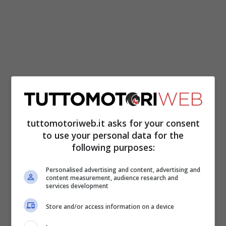
Due avvenimenti speciali, ma non passerà
in secondo piano la sfida tra
Fabio
Quartararo
e
Pecco Bagnaia
per il
tuttomotoriweb.it asks for your consent
to use your personal data for the
Mondiale. Il francese sembra ormai certo
following purposes:
del titolo dopo il podio di Austin, ma il
torinese, che qui ha vinto a settembre,
Personalised advertising and content, advertising and
content measurement, audience research and
vuole fargli lo scherzetto.
services development
Store and/or access information on a device
Il programma del GP